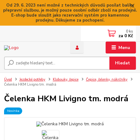
Od 29. 6. 2023 není možné z technických důvodů posílat balíky
přepravní službou, je možný pouze osobní odběr zboží na prodejně.
E-shop bude sloužit jako rezervační systém pro kamennou
prodejnu. Děkujeme za pochopení.
0
ks
za
0 Kč
Menu
Hledat
Úvod
Jezdecké potřeby
Klobouky, čepice
Čepice, čelenky, nákrčníky
Čelenka HKM Livigno tm. modrá
Čelenka HKM Livigno tm. modrá
Novinka