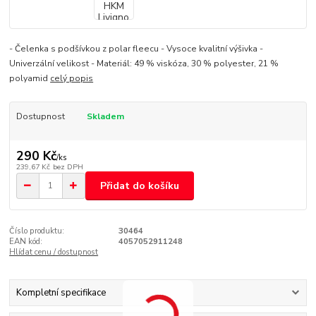
- Čelenka s podšívkou z polar fleecu - Vysoce kvalitní výšivka -
Univerzální velikost - Materiál: 49 % viskóza, 30 % polyester, 21 %
polyamid
celý popis
Dostupnost
Skladem
290 Kč
/
ks
239,67 Kč
bez DPH
Přidat do košíku
Číslo produktu:
30464
EAN kód:
4057052911248
Hlídat cenu / dostupnost
Kompletní specifikace