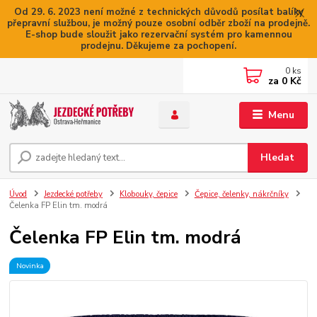
Od 29. 6. 2023 není možné z technických důvodů posílat balíky
přepravní službou, je možný pouze osobní odběr zboží na prodejně.
E-shop bude sloužit jako rezervační systém pro kamennou
prodejnu. Děkujeme za pochopení.
0
ks
za
0 Kč
Menu
Hledat
Úvod
Jezdecké potřeby
Klobouky, čepice
Čepice, čelenky, nákrčníky
Čelenka FP Elin tm. modrá
Čelenka FP Elin tm. modrá
Novinka