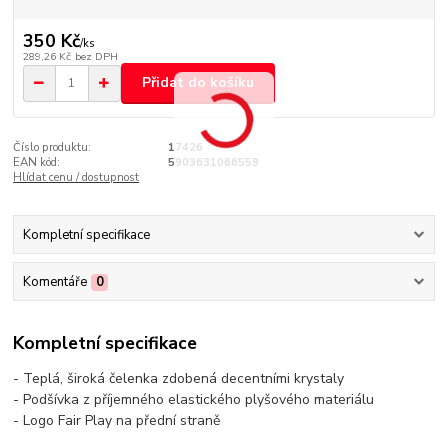
350 Kč
/
ks
289,26 Kč
bez DPH
Přidat do košíku
Číslo produktu:
17426
EAN kód:
5903631066559
Hlídat cenu / dostupnost
Kompletní specifikace
Komentáře
0
Kompletní specifikace
- Teplá, široká čelenka zdobená decentními krystaly
- Podšívka z příjemného elastického plyšového materiálu
- Logo Fair Play na přední straně