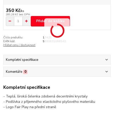
350 Kč
/
ks
289,26 Kč
bez DPH
Přidat do košíku
Číslo produktu:
17425
EAN kód:
5903631066542
Hlídat cenu / dostupnost
Kompletní specifikace
Komentáře
0
Kompletní specifikace
- Teplá, široká čelenka zdobená decentními krystaly
- Podšívka z příjemného elastického plyšového materiálu
- Logo Fair Play na přední straně