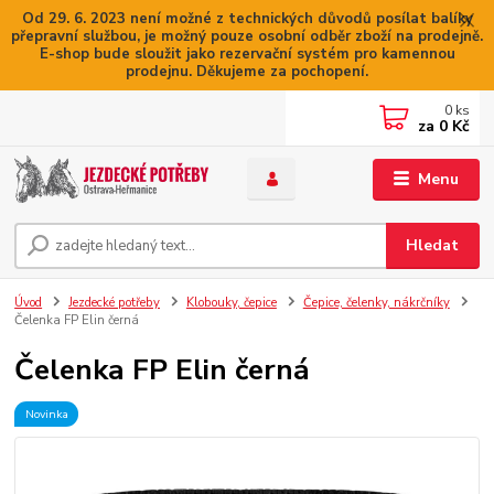
Od 29. 6. 2023 není možné z technických důvodů posílat balíky
přepravní službou, je možný pouze osobní odběr zboží na prodejně.
E-shop bude sloužit jako rezervační systém pro kamennou
prodejnu. Děkujeme za pochopení.
0
ks
za
0 Kč
Menu
Hledat
Úvod
Jezdecké potřeby
Klobouky, čepice
Čepice, čelenky, nákrčníky
Čelenka FP Elin černá
Čelenka FP Elin černá
Novinka