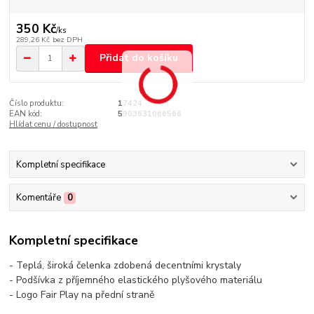
350 Kč
/
ks
289,26 Kč
bez DPH
Přidat do košíku
Číslo produktu:
17424
EAN kód:
5903631066566
Hlídat cenu / dostupnost
Kompletní specifikace
Komentáře
0
Kompletní specifikace
- Teplá, široká čelenka zdobená decentními krystaly
- Podšívka z příjemného elastického plyšového materiálu
- Logo Fair Play na přední straně