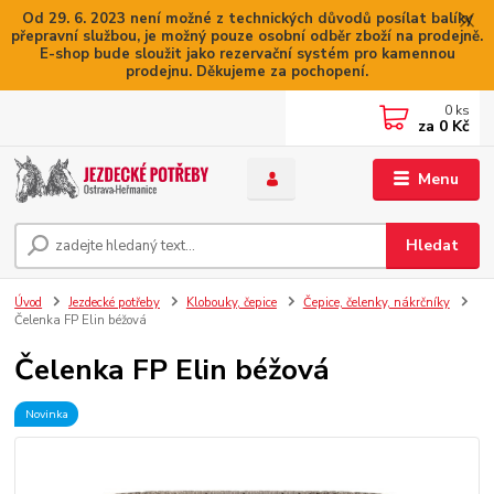
Od 29. 6. 2023 není možné z technických důvodů posílat balíky
přepravní službou, je možný pouze osobní odběr zboží na prodejně.
E-shop bude sloužit jako rezervační systém pro kamennou
prodejnu. Děkujeme za pochopení.
0
ks
za
0 Kč
Menu
Hledat
Úvod
Jezdecké potřeby
Klobouky, čepice
Čepice, čelenky, nákrčníky
Čelenka FP Elin béžová
Čelenka FP Elin béžová
Novinka