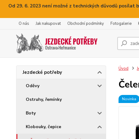
Od 29. 6. 2023 není možné z technických důvodů posílat b
O nás
Jak nakupovat
Obchodní podmínky
Fotogalerie
Úvod
J
Jezdecké potřeby
Čele
Oděvy
Ostruhy, řemínky
Novinka
Boty
Klobouky, čepice