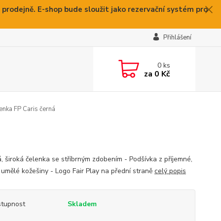
 prodejně. E-shop bude sloužit jako rezervační systém pro
Přihlášení
0
ks
za
0 Kč
nka FP Caris černá
á, široká čelenka se stříbrným zdobením - Podšívka z příjemné,
é umělé kožešiny - Logo Fair Play na přední straně
celý popis
tupnost
Skladem