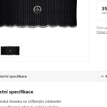
35
289
Číslo p
Hlídat 
etní specifikace
tní specifikace
široká čelenka se stříbrným zdobením