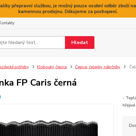
alíky přepravní službou, je možný pouze osobní odběr zboží na
kamennou prodejnu. Děkujeme za pochopení.
Kontakty
Hledat
ezdecké potřeby
Klobouky, čepice
Čepice, čelenky, nákrčníky
Čele
nka FP Caris černá
- Tepl
hřejiv
Dos