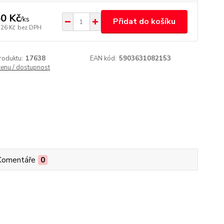
0 Kč
/
ks
Přidat do košíku
,26 Kč
bez DPH
roduktu:
17638
EAN kód:
5903631082153
cenu / dostupnost
Komentáře
0