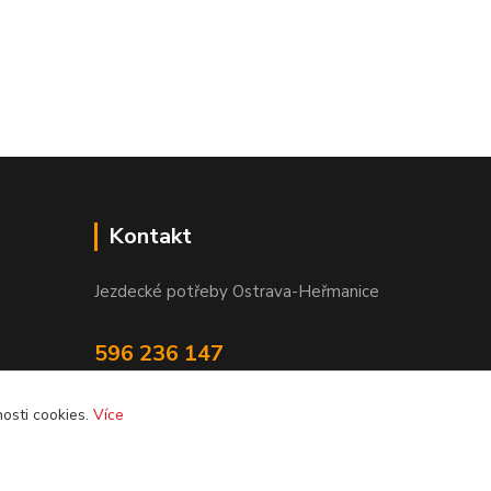
Kontakt
Jezdecké potřeby Ostrava-Heřmanice
596 236 147
Po-Pá 9:30 - 17:30
osti cookies.
Více
info@jpostrava.cz