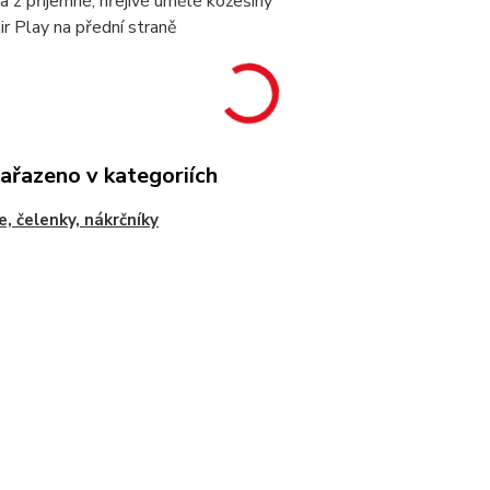
a z příjemné, hřejivé umělé kožešiny
ir Play na přední straně
zařazeno v kategoriích
e, čelenky, nákrčníky