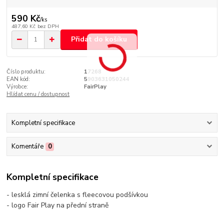
590 Kč
/
ks
487,60 Kč
bez DPH
Přidat do košíku
Číslo produktu:
17268
EAN kód:
5903631050244
Výrobce:
FairPlay
Hlídat cenu / dostupnost
Kompletní specifikace
Komentáře
0
Kompletní specifikace
- lesklá zimní čelenka s fleecovou podšívkou
- logo Fair Play na přední straně