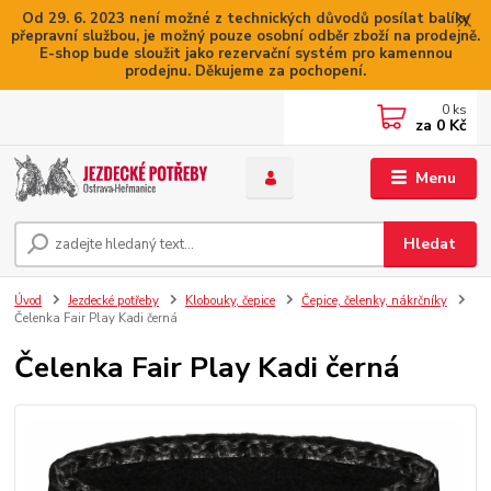
Od 29. 6. 2023 není možné z technických důvodů posílat balíky
přepravní službou, je možný pouze osobní odběr zboží na prodejně.
E-shop bude sloužit jako rezervační systém pro kamennou
prodejnu. Děkujeme za pochopení.
0
ks
za
0 Kč
Menu
Hledat
Úvod
Jezdecké potřeby
Klobouky, čepice
Čepice, čelenky, nákrčníky
Čelenka Fair Play Kadi černá
Čelenka Fair Play Kadi černá