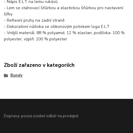
- Nápis E·L·T na lemu rukávů
- Lem se stahovací šňůrkou a elastickou šňůrkou pro nastavení
šířky
- Reflexní pruhy na zadní straně
- Dekorativní nášivka se silikonovým potiskem loga E·L·T
- Vnější materiál: 88 % polyamid, 12 % elastan, podšívka: 100 %
polyester, výplň: 100 % polyester
Zboží zařazeno v kategoriích
Bundy
Doprava: pouze osobní odběr na prodejně