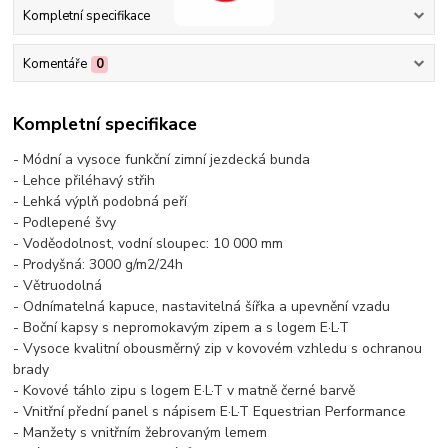
Kompletní specifikace
Komentáře
0
Kompletní specifikace
- Módní a vysoce funkční zimní jezdecká bunda
- Lehce přiléhavý střih
- Lehká výplň podobná peří
- Podlepené švy
- Voděodolnost, vodní sloupec: 10 000 mm
- Prodyšná: 3000 g/m2/24h
- Větruodolná
- Odnímatelná kapuce, nastavitelná šířka a upevnění vzadu
- Boční kapsy s nepromokavým zipem a s logem E·L·T
- Vysoce kvalitní obousměrný zip v kovovém vzhledu s ochranou
brady
- Kovové táhlo zipu s logem E·L·T v matně černé barvě
- Vnitřní přední panel s nápisem E·L·T Equestrian Performance
- Manžety s vnitřním žebrovaným lemem