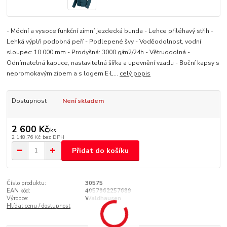
- Módní a vysoce funkční zimní jezdecká bunda - Lehce přiléhavý střih -
Lehká výplň podobná peří - Podlepené švy - Voděodolnost, vodní
sloupec: 10 000 mm - Prodyšná: 3000 g/m2/24h - Větruodolná -
Odnímatelná kapuce, nastavitelná šířka a upevnění vzadu - Boční kapsy s
nepromokavým zipem a s logem E·L...
celý popis
Dostupnost
Není skladem
2 600 Kč
/
ks
2 148,76 Kč
bez DPH
Přidat do košíku
Číslo produktu:
30575
EAN kód:
4057962257689
Výrobce:
Waldhausen
Hlídat cenu / dostupnost