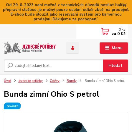
Od 29. 6. 2023 není možné z technických důvodů posílat balíky
přepravní službou, je možný pouze osobní odběr zboží na prodejně.
E-shop bude sloužit jako rezervační systém pro kamennou
prodejnu. Děkujeme za pochopení.
0
ks
za
0 Kč
Menu
Hledat
Úvod
Jezdecké potřeby
Oděvy
Bundy
Bunda zimní Ohio S petrol
Bunda zimní Ohio S petrol
Novinka