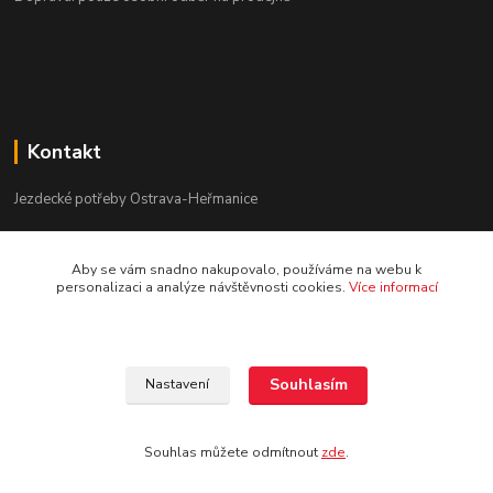
Kontakt
Jezdecké potřeby Ostrava-Heřmanice
596 236 147
Aby se vám snadno nakupovalo, používáme na webu k
Po-Pá 9:30 - 17:30
personalizaci a analýze návštěvnosti cookies.
Více informací
info@jpostrava.cz
Souhlasím
Nastavení
Souhlas můžete odmítnout
zde
.
Vytvořeno na
Eshop-rychle.cz