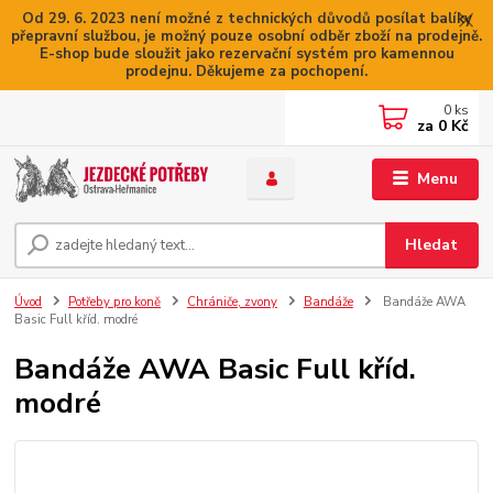
Od 29. 6. 2023 není možné z technických důvodů posílat balíky
přepravní službou, je možný pouze osobní odběr zboží na prodejně.
E-shop bude sloužit jako rezervační systém pro kamennou
prodejnu. Děkujeme za pochopení.
0
ks
za
0 Kč
Menu
Hledat
Úvod
Potřeby pro koně
Chrániče, zvony
Bandáže
Bandáže AWA
Basic Full kříd. modré
Bandáže AWA Basic Full kříd.
modré