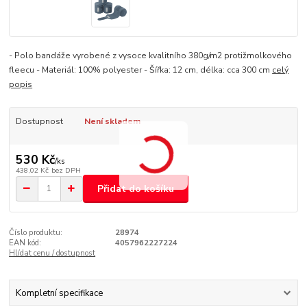
- Polo bandáže vyrobené z vysoce kvalitního 380g/m2 protižmolkového
fleecu - Materiál: 100% polyester - Šířka: 12 cm, délka: cca 300 cm
celý
popis
Dostupnost
Není skladem
530 Kč
/
ks
438,02 Kč
bez DPH
Přidat do košíku
Číslo produktu:
28974
EAN kód:
4057962227224
Hlídat cenu / dostupnost
Kompletní specifikace