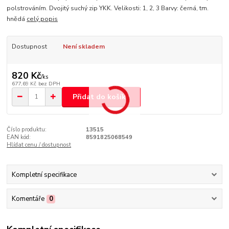
polstrováním. Dvojitý suchý zip YKK. Velikosti: 1, 2, 3 Barvy: černá, tm.
hnědá
celý popis
Dostupnost
Není skladem
820 Kč
/
ks
677,69 Kč
bez DPH
Přidat do košíku
Číslo produktu:
13515
EAN kód:
8591825068549
Hlídat cenu / dostupnost
Kompletní specifikace
Komentáře
0