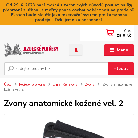
Od 29. 6. 2023 není možné z technických důvodů posílat balíky
přepravní službou, je možný pouze osobní odběr zboží na prodejně.
E-shop bude sloužit jako rezervační systém pro kamennou
prodejnu. Děkujeme za pochopení.
0
ks
za
0 Kč
Menu
Hledat
Úvod
Potřeby pro koně
Chrániče, zvony
Zvony
Zvony anatomické
kožené vel. 2
Zvony anatomické kožené vel. 2