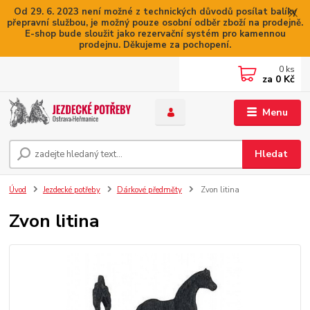
Od 29. 6. 2023 není možné z technických důvodů posílat balíky
přepravní službou, je možný pouze osobní odběr zboží na prodejně.
E-shop bude sloužit jako rezervační systém pro kamennou
prodejnu. Děkujeme za pochopení.
0
ks
za
0 Kč
Menu
Hledat
Úvod
Jezdecké potřeby
Dárkové předměty
Zvon litina
Zvon litina