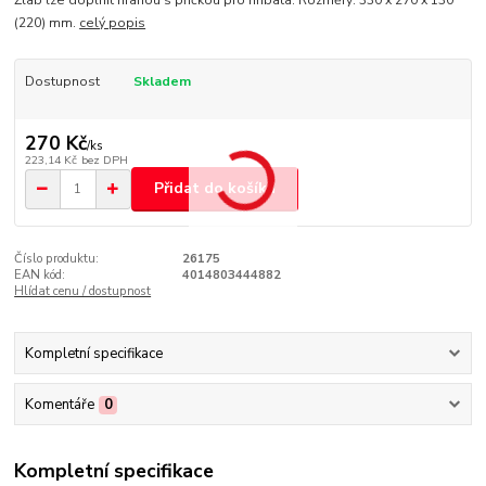
Žlab lze doplnit hranou s příčkou pro hříbata. Rozměry: 330 x 270 x 130
(220) mm.
celý popis
Dostupnost
Skladem
270 Kč
/
ks
223,14 Kč
bez DPH
Přidat do košíku
Číslo produktu:
26175
EAN kód:
4014803444882
Hlídat cenu / dostupnost
Kompletní specifikace
Komentáře
0
Kompletní specifikace