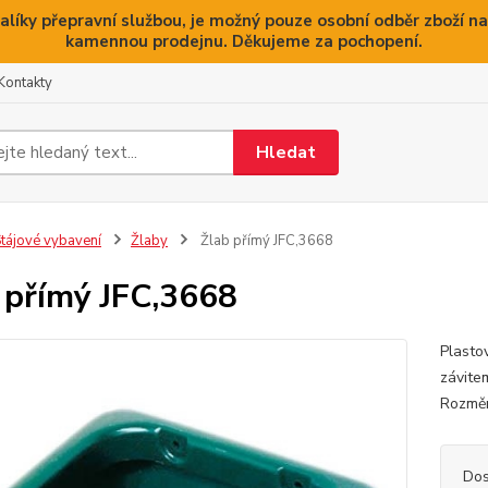
alíky přepravní službou, je možný pouze osobní odběr zboží na
kamennou prodejnu. Děkujeme za pochopení.
Kontakty
Hledat
tájové vybavení
Žlaby
Žlab přímý JFC,3668
 přímý JFC,3668
Plasto
závite
Rozměr
Dos