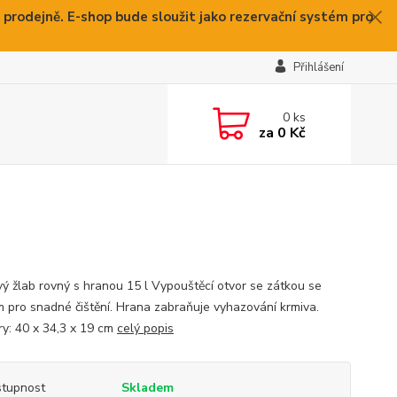
 prodejně. E-shop bude sloužit jako rezervační systém pro
Přihlášení
0
ks
za
0 Kč
vý žlab rovný s hranou 15 l Vypouštěcí otvor se zátkou se
m pro snadné čištění. Hrana zabraňuje vyhazování krmiva.
y: 40 x 34,3 x 19 cm
celý popis
tupnost
Skladem