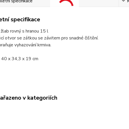
etní specifikace
tní specifikace
žlab rovný s hranou 15 l
í otvor se zátkou se závitem pro snadné čištění.
raňuje vyhazování krmiva.
 40 x 34,3 x 19 cm
zařazeno v kategoriích