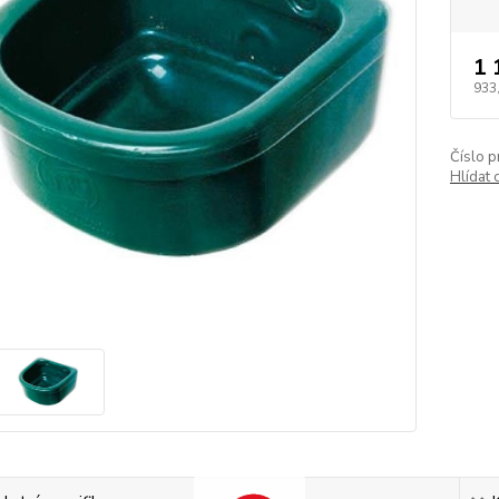
1 
933
Číslo p
Hlídat 