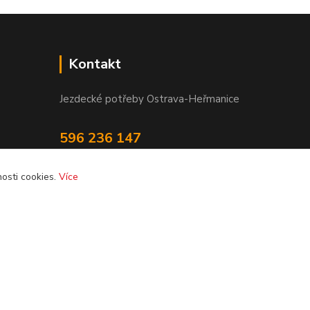
Kontakt
Jezdecké potřeby Ostrava-Heřmanice
596 236 147
Po-Pá 9:30 - 17:30
osti cookies.
Více
info@jpostrava.cz
Vytvořeno na
Eshop-rychle.cz