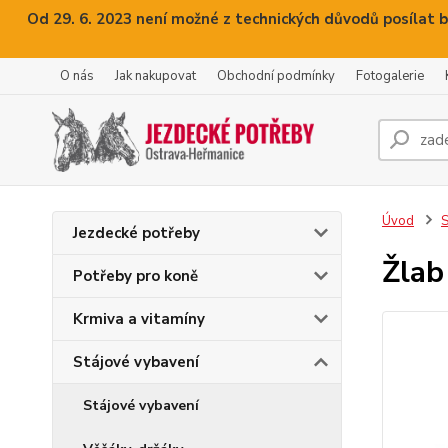
Od 29. 6. 2023 není možné z technických důvodů posílat b
O nás
Jak nakupovat
Obchodní podmínky
Fotogalerie
Úvod
S
Jezdecké potřeby
Žlab
Potřeby pro koně
Krmiva a vitamíny
Stájové vybavení
Stájové vybavení