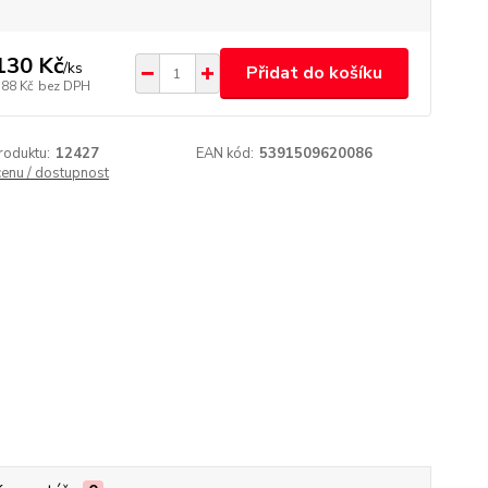
130 Kč
/
ks
Přidat do košíku
,88 Kč
bez DPH
roduktu:
12427
EAN kód:
5391509620086
cenu / dostupnost