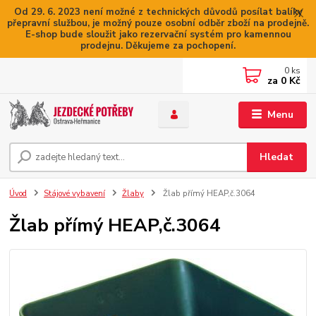
Od 29. 6. 2023 není možné z technických důvodů posílat balíky
přepravní službou, je možný pouze osobní odběr zboží na prodejně.
E-shop bude sloužit jako rezervační systém pro kamennou
prodejnu. Děkujeme za pochopení.
0
ks
za
0 Kč
Menu
Hledat
Úvod
Stájové vybavení
Žlaby
Žlab přímý HEAP,č.3064
Žlab přímý HEAP,č.3064