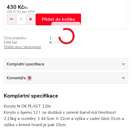
430 Kč
/
ks
355,37 Kč
bez DPH
Přidat do košíku
Číslo produktu:
12742
EAN kód:
8592628046901
Hlídat cenu / dostupnost
Kompletní specifikace
Komentáře
0
Kompletní specifikace
Koryto N OK PLAST 12ltr.
Koryto o bjemu 12 l. se dodává v zelené barvě má hmotnost
2,15kg a rozměry: š 44,5cm, h 32cm a výška v zadní části 31cm a
výška v krmné hraně je pak 15cm.