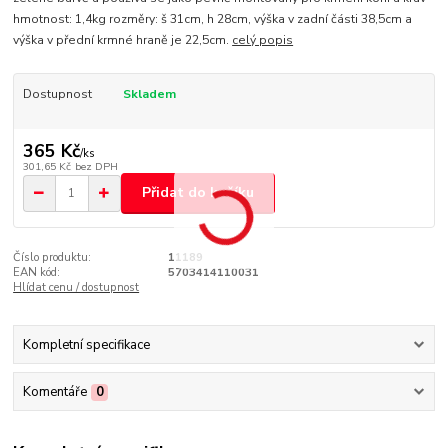
hmotnost: 1,4kg rozměry: š 31cm, h 28cm, výška v zadní části 38,5cm a
výška v přední krmné hraně je 22,5cm.
celý popis
Dostupnost
Skladem
365 Kč
/
ks
301,65 Kč
bez DPH
Přidat do košíku
Číslo produktu:
11189
EAN kód:
5703414110031
Hlídat cenu / dostupnost
Kompletní specifikace
Komentáře
0