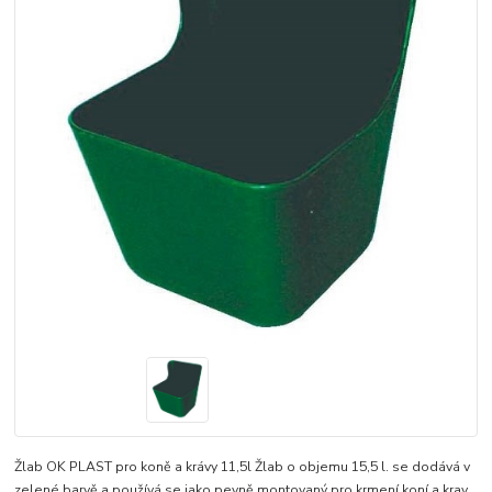
Žlab OK PLAST pro koně a krávy 11,5l Žlab o objemu 15,5 l. se dodává v
zelené barvě a používá se jako pevně montovaný pro krmení koní a krav