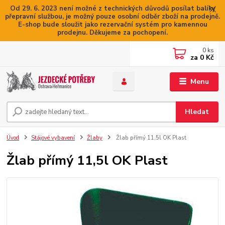
Od 29. 6. 2023 není možné z technických důvodů posílat balíky
přepravní službou, je možný pouze osobní odběr zboží na prodejně.
E-shop bude sloužit jako rezervační systém pro kamennou
prodejnu. Děkujeme za pochopení.
0
ks
za
0 Kč
Menu
Hledat
Úvod
Stájové vybavení
Žlaby
Žlab přímý 11,5l OK Plast
Žlab přímý 11,5l OK Plast