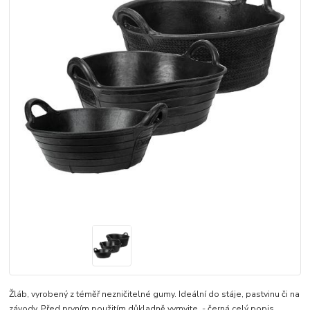
Žláb, vyrobený z téměř nezničitelné gumy. Ideální do stáje, pastvinu či na
závody. Před prvním použitím důkladně vymyjte. - černá
celý popis