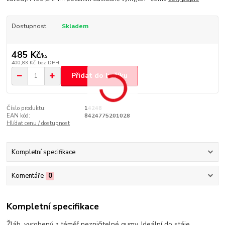
Dostupnost
Skladem
485 Kč
/
ks
400,83 Kč
bez DPH
Přidat do košíku
Číslo produktu:
14248
EAN kód:
8424775201028
Hlídat cenu / dostupnost
Kompletní specifikace
Komentáře
0
Kompletní specifikace
Žláb, vyrobený z téměř nezničitelné gumy. Ideální do stáje,