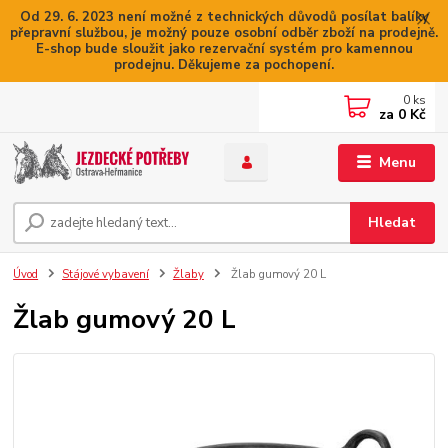
Od 29. 6. 2023 není možné z technických důvodů posílat balíky
přepravní službou, je možný pouze osobní odběr zboží na prodejně.
E-shop bude sloužit jako rezervační systém pro kamennou
prodejnu. Děkujeme za pochopení.
0
ks
za
0 Kč
Menu
Hledat
Úvod
Stájové vybavení
Žlaby
Žlab gumový 20 L
Žlab gumový 20 L