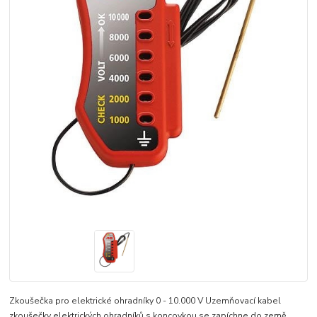
Zkoušečka pro elektrické ohradníky 0 - 10.000 V Uzemňovací kabel
zkoušečky elektrických ohradníků s koncovkou se zapíchne do země.