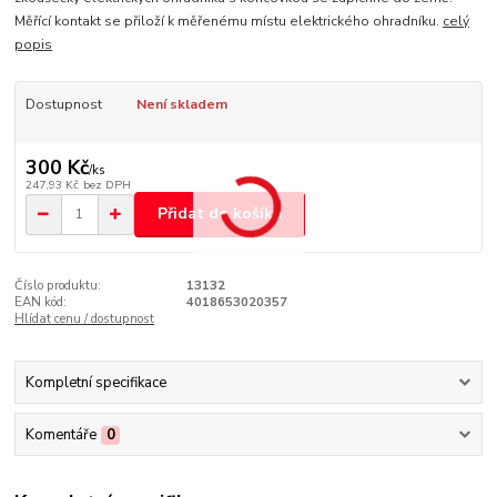
Měřící kontakt se přiloží k měřenému místu elektrického ohradníku.
celý
popis
Dostupnost
Není skladem
300 Kč
/
ks
247,93 Kč
bez DPH
Přidat do košíku
Číslo produktu:
13132
EAN kód:
4018653020357
Hlídat cenu / dostupnost
Kompletní specifikace
Komentáře
0