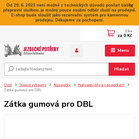
Od 29. 6. 2023 není možné z technických důvodů posílat balíky
přepravní službou, je možný pouze osobní odběr zboží na prodejně.
E-shop bude sloužit jako rezervační systém pro kamennou
prodejnu. Děkujeme za pochopení.
0
ks
za
0 Kč
Menu
Hledat
Úvod
Stájové vybavení
Napaječky
Náhradní díly k napaječkám
Zátka gumová pro DBL
Zátka gumová pro DBL