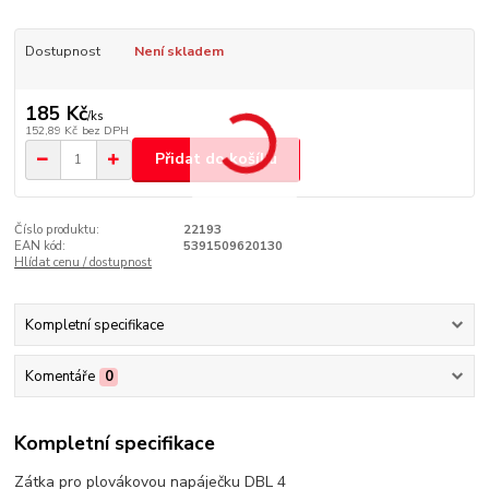
Dostupnost
Není skladem
185 Kč
/
ks
152,89 Kč
bez DPH
Přidat do košíku
Číslo produktu:
22193
EAN kód:
5391509620130
Hlídat cenu / dostupnost
Kompletní specifikace
Komentáře
0
Kompletní specifikace
Zátka pro plovákovou napáječku DBL 4