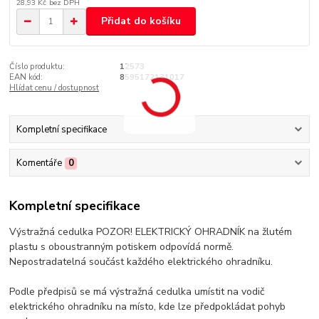
28,93 Kč
bez DPH
Přidat do košíku
Číslo produktu:
12573
EAN kód:
8595172131017
Hlídat cenu / dostupnost
Kompletní specifikace
Komentáře
0
Kompletní specifikace
Výstražná cedulka POZOR! ELEKTRICKÝ OHRADNÍK na žlutém
plastu s oboustranným potiskem odpovídá normě.
Nepostradatelná součást každého elektrického ohradníku.
Podle předpisů se má výstražná cedulka umístit na vodič
elektrického ohradníku na místo, kde lze předpokládat pohyb