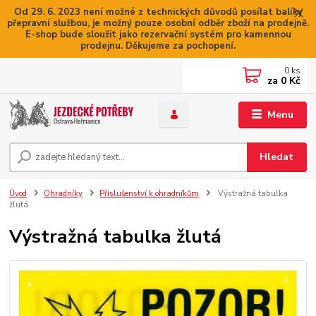
Od 29. 6. 2023 není možné z technických důvodů posílat balíky
přepravní službou, je možný pouze osobní odběr zboží na prodejně.
E-shop bude sloužit jako rezervační systém pro kamennou
prodejnu. Děkujeme za pochopení.
0
ks
za
0 Kč
Menu
Hledat
Úvod
Ohradníky
Příslušenství k ohradníkům
Výstražná tabulka
žlutá
Výstražná tabulka žlutá