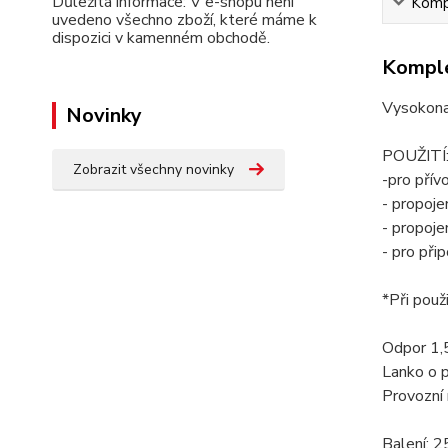
Důležitá informace: V e-shopu není
Kompl
uvedeno všechno zboží, které máme k
dispozici v kamenném obchodě.
Komple
Vysokonap
Novinky
POUŽITÍ
Zobrazit všechny novinky
-pro přív
- propoje
- propoje
- pro přip
*Při použ
Odpor 1
Lanko o 
Provozní
Balení: 