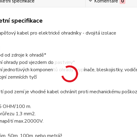
etní specifikace
Komentáře
0
tní specifikace
ěťový kabel pro elektrické ohradníky - dvojitá izolace
:
od od zdroje k ohradě*
ní ohrady pod vjezdem do pastviny*
ní jednotlivých komponentů ohrady (vypínače, bleskojistky, vodič
ojní zemnících tyčí
ití pod zemí je vhodné kabel ochránit proti mechanickému poškoz
,5 OHM/100 m.
průřezu 1,3 mm2.
 napětí max.20000V.
25m, 50m, 100m, nebo metráž.