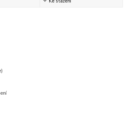
Ke stažení
e)
ení