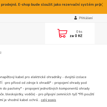
 prodejně. E-shop bude sloužit jako rezervační systém pro
Přihlášení
0
ks
za
0 Kč
ž
napěťový kabel pro elektrické ohradníky - dvojitá izolace
Í: -pro přívod od zdroje k ohradě* - propojení ohrady pod
m do pastviny* - propojení jednotlivých komponentů ohrady
če, bleskojistky, vodiče) - pro připojní zemnících tyčí *Při použití
mí je vhodné kabel ochrá...
celý popis