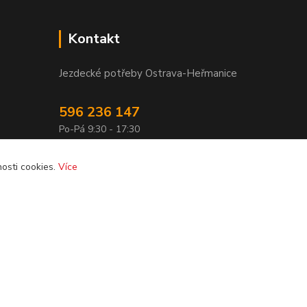
Kontakt
Jezdecké potřeby Ostrava-Heřmanice
596 236 147
Po-Pá 9:30 - 17:30
info@jpostrava.cz
osti cookies.
Více
Vytvořeno na
Eshop-rychle.cz