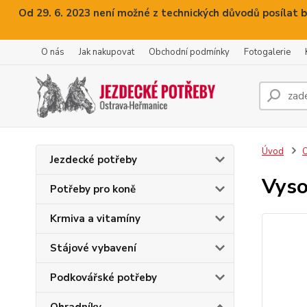
Od 29. 6. 2023 není možné z technických důvodů posílat b
O nás
Jak nakupovat
Obchodní podmínky
Fotogalerie
Úvod
O
Jezdecké potřeby
Vyso
Potřeby pro koně
Krmiva a vitamíny
Stájové vybavení
Podkovářské potřeby