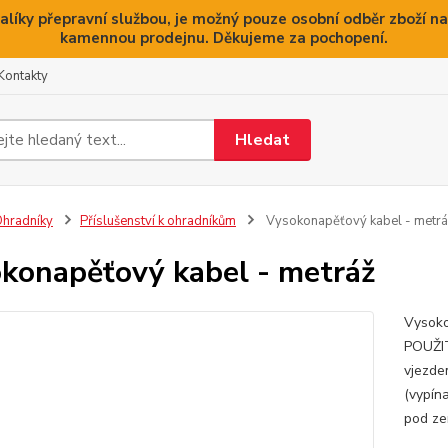
alíky přepravní službou, je možný pouze osobní odběr zboží na
kamennou prodejnu. Děkujeme za pochopení.
Kontakty
Hledat
hradníky
Příslušenství k ohradníkům
Vysokonapěťový kabel - metrá
konapěťový kabel - metráž
Vysoko
POUŽIT
vjezde
(vypína
pod ze