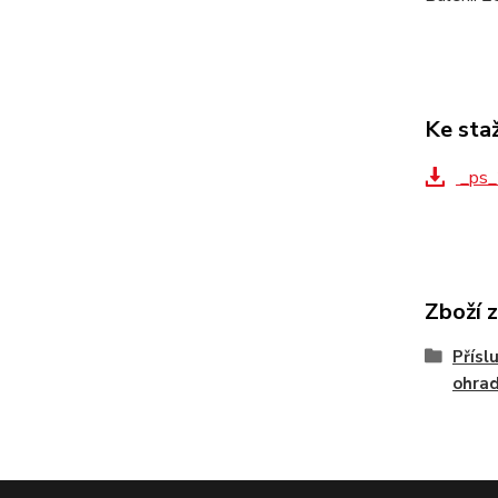
Ke sta
_ps_
Zboží 
Přísl
ohra