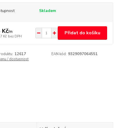
tupnost
Skladem
 Kč
/
m
Přidat do košíku
57 Kč
bez DPH
roduktu:
12617
EAN kód:
9329097064551
cenu / dostupnost