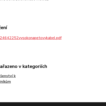
žení
24642252vysokonapetovykabel.pdf
zařazeno v kategoriích
ušenství k
dníkům