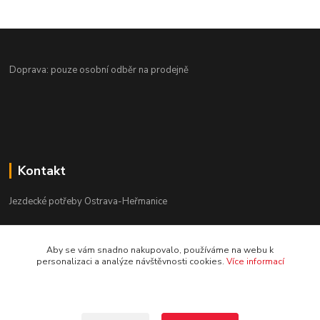
Doprava: pouze osobní odběr na prodejně
Kontakt
Jezdecké potřeby Ostrava-Heřmanice
596 236 147
Aby se vám snadno nakupovalo, používáme na webu k
Po-Pá 9:30 - 17:30
personalizaci a analýze návštěvnosti cookies.
Více informací
info@jpostrava.cz