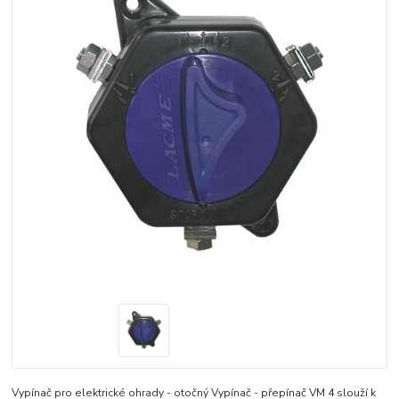
Vypínač pro elektrické ohrady - otočný Vypínač - přepínač VM 4 slouží k