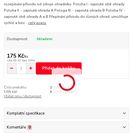
rozepínání přívodu od zdroje ohradníku. Poloha I.- vypnuté obě ohrady
Poloha II. - zapnutá ohrada A Pologa III. - zapnutá ohrada B Poloha IV. -
zapnuté obě ohrady A a B Přepínání přívodu do různých ohrad, umožňuje
rychlé a bez...
celý popis
Dostupnost
Skladem
175 Kč
/
ks
144,63 Kč
bez DPH
Přidat do košíku
Číslo produktu:
25285
EAN kód:
9329097064605
Hlídat cenu / dostupnost
Kompletní specifikace
Komentáře
0