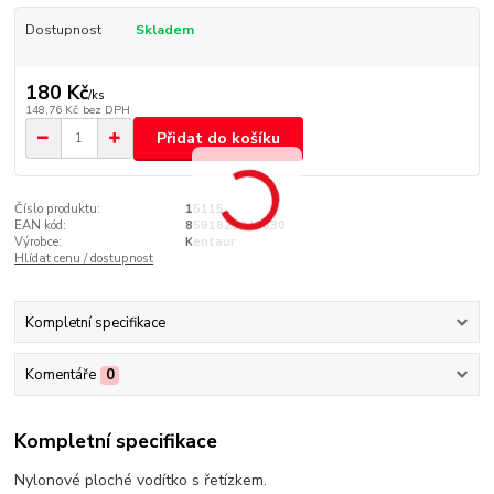
Dostupnost
Skladem
180 Kč
/
ks
148,76 Kč
bez DPH
Přidat do košíku
Číslo produktu:
15115
EAN kód:
8591825041030
Výrobce:
Kentaur
Hlídat cenu / dostupnost
Kompletní specifikace
Komentáře
0
Kompletní specifikace
Nylonové ploché vodítko s řetízkem.