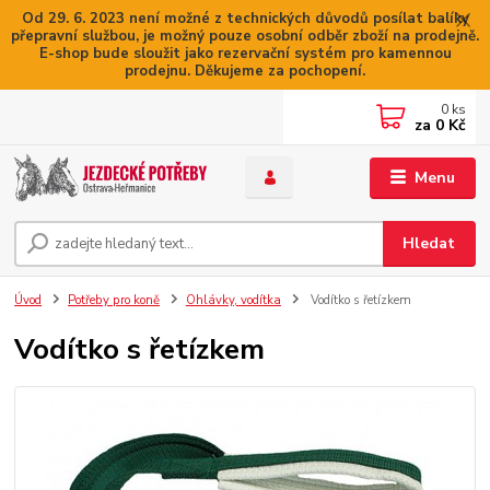
Od 29. 6. 2023 není možné z technických důvodů posílat balíky
přepravní službou, je možný pouze osobní odběr zboží na prodejně.
E-shop bude sloužit jako rezervační systém pro kamennou
prodejnu. Děkujeme za pochopení.
0
ks
za
0 Kč
Menu
Hledat
Úvod
Potřeby pro koně
Ohlávky, vodítka
Vodítko s řetízkem
Vodítko s řetízkem