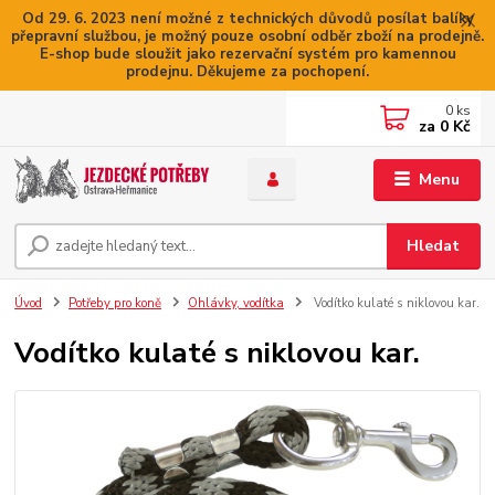
Od 29. 6. 2023 není možné z technických důvodů posílat balíky
přepravní službou, je možný pouze osobní odběr zboží na prodejně.
E-shop bude sloužit jako rezervační systém pro kamennou
prodejnu. Děkujeme za pochopení.
0
ks
za
0 Kč
Menu
Hledat
Úvod
Potřeby pro koně
Ohlávky, vodítka
Vodítko kulaté s niklovou kar.
Vodítko kulaté s niklovou kar.