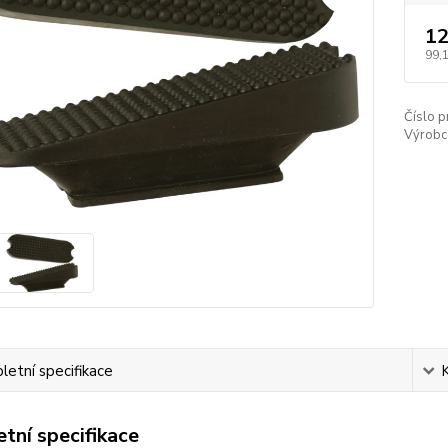
12
99,
Číslo p
Výrobc
etní specifikace
tní specifikace