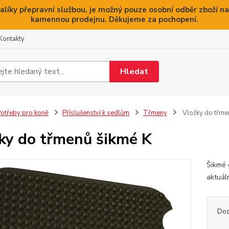
alíky přepravní službou, je možný pouze osobní odběr zboží na
kamennou prodejnu. Děkujeme za pochopení.
Kontakty
Hledat
otřeby pro koně
Příslušenství k sedlům
Třmeny
Vložky do třme
ky do třmenů šikmé K
Šikmé 
aktuál
Dos