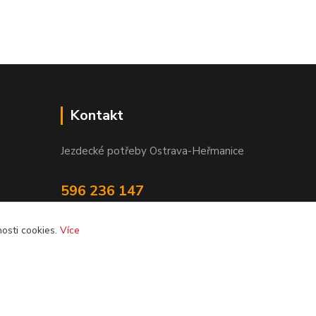
Kontakt
Jezdecké potřeby Ostrava-Heřmanice
596 236 147
Po-Pá 9:30 - 17:30
osti cookies.
Více
info@jpostrava.cz