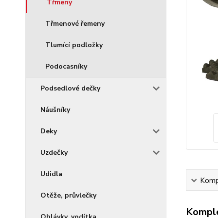
Třmeny
Třmenové řemeny
Tlumící podložky
Podocasníky
Podsedlové dečky
Náušníky
Deky
Uzdečky
Udidla
Kompl
Otěže, průvlečky
Komple
Ohlávky, vodítka