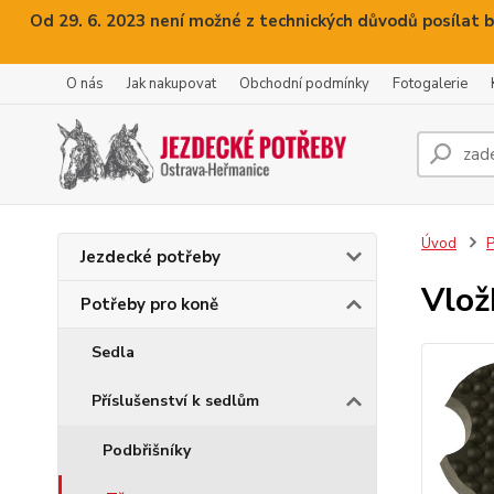
Od 29. 6. 2023 není možné z technických důvodů posílat b
O nás
Jak nakupovat
Obchodní podmínky
Fotogalerie
Úvod
P
Jezdecké potřeby
Vlož
Potřeby pro koně
Sedla
Příslušenství k sedlům
Podbřišníky