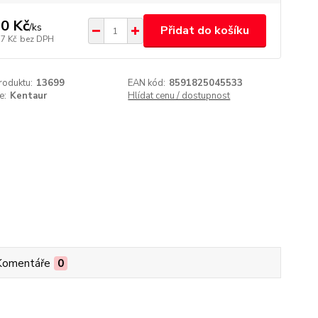
0 Kč
/
ks
Přidat do košíku
17 Kč
bez DPH
roduktu:
13699
EAN kód:
8591825045533
e:
Kentaur
Hlídat cenu / dostupnost
Komentáře
0