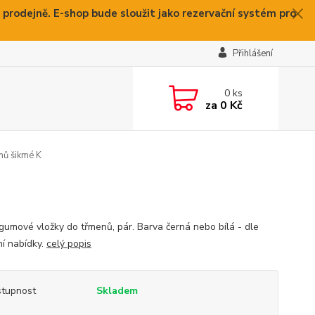
 prodejně. E-shop bude sloužit jako rezervační systém pro
Přihlášení
0
ks
za
0 Kč
nů šikmé K
gumové vložky do třmenů, pár. Barva černá nebo bílá - dle
ní nabídky.
celý popis
tupnost
Skladem