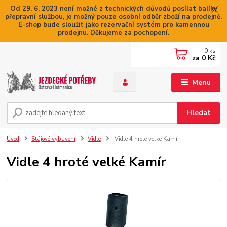
Od 29. 6. 2023 není možné z technických důvodů posílat balíky
přepravní službou, je možný pouze osobní odběr zboží na prodejně.
E-shop bude sloužit jako rezervační systém pro kamennou
prodejnu. Děkujeme za pochopení.
0
ks
za
0 Kč
Menu
Hledat
Úvod
Stájové vybavení
Vidle
Vidle 4 hroté velké Kamír
Vidle 4 hroté velké Kamír