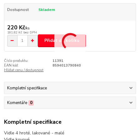
Dostupnost
Skladem
220 Kč
/
ks
181,82 Kč
bez DPH
Přidat do košíku
Číslo produktu:
11391
EAN kód:
8594013790840
Hlídat cenu / dostupnost
Kompletní specifikace
Komentáře
0
Kompletní specifikace
Vidle 4 hroté, lakované - malé
Vidle kovové.