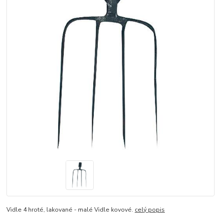
Vidle 4 hroté, lakované - malé Vidle kovové.
celý popis