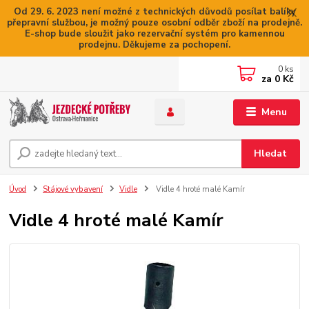
Od 29. 6. 2023 není možné z technických důvodů posílat balíky
přepravní službou, je možný pouze osobní odběr zboží na prodejně.
E-shop bude sloužit jako rezervační systém pro kamennou
prodejnu. Děkujeme za pochopení.
0
ks
za
0 Kč
Menu
Hledat
Úvod
Stájové vybavení
Vidle
Vidle 4 hroté malé Kamír
Vidle 4 hroté malé Kamír