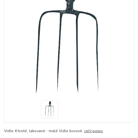
Vidle 4 hroté, lakované - malé Vidle kovové.
celý popis