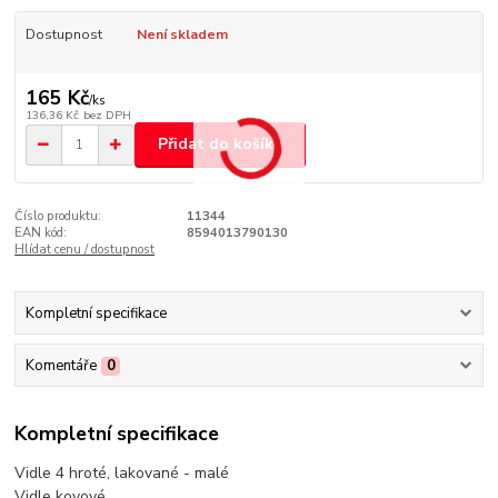
Dostupnost
Není skladem
165 Kč
/
ks
136,36 Kč
bez DPH
Přidat do košíku
Číslo produktu:
11344
EAN kód:
8594013790130
Hlídat cenu / dostupnost
Kompletní specifikace
Komentáře
0
Kompletní specifikace
Vidle 4 hroté, lakované - malé
Vidle kovové.