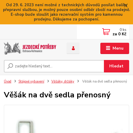
Od 29. 6. 2023 není možné z technických důvodů posílat balíky
přepravní službou, je možný pouze osobní odběr zboží na prodejně.
E-shop bude sloužit jako rezervační systém pro kamennou
prodejnu. Děkujeme za pochopení.
0
ks
za
0 Kč
Menu
Hledat
Úvod
Stájové vybavení
Věšáky, držáky
Věšák na dvě sedla přenosný
Věšák na dvě sedla přenosný