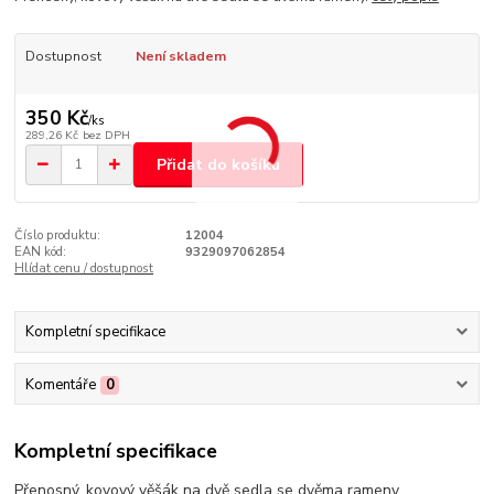
Dostupnost
Není skladem
350 Kč
/
ks
289,26 Kč
bez DPH
Přidat do košíku
Číslo produktu:
12004
EAN kód:
9329097062854
Hlídat cenu / dostupnost
Kompletní specifikace
Komentáře
0
Kompletní specifikace
Přenosný, kovový věšák na dvě sedla se dvěma rameny.