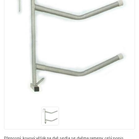
Přenosný, kovový věšák na dvě sedla se dvěma rameny.
celý popis