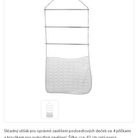
Skladný věšák pro správné zavěšení podsedlových deček se 4 příčkami
a kroužkem pro pohodlné zavěšení. Šířka: cca. 62 cm
celý popis