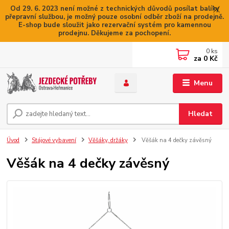
Od 29. 6. 2023 není možné z technických důvodů posílat balíky
přepravní službou, je možný pouze osobní odběr zboží na prodejně.
E-shop bude sloužit jako rezervační systém pro kamennou
prodejnu. Děkujeme za pochopení.
0
ks
za
0 Kč
Menu
Hledat
Úvod
Stájové vybavení
Věšáky, držáky
Věšák na 4 dečky závěsný
Věšák na 4 dečky závěsný