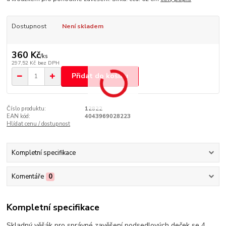
Dostupnost
Není skladem
360 Kč
/
ks
297,52 Kč
bez DPH
Přidat do košíku
Číslo produktu:
12822
EAN kód:
4043969028223
Hlídat cenu / dostupnost
Kompletní specifikace
Komentáře
0
Kompletní specifikace
Skladný věšák pro správné zavěšení podsedlových deček se 4