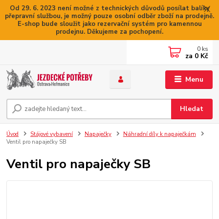
Od 29. 6. 2023 není možné z technických důvodů posílat balíky
přepravní službou, je možný pouze osobní odběr zboží na prodejně.
E-shop bude sloužit jako rezervační systém pro kamennou
prodejnu. Děkujeme za pochopení.
0
ks
za
0 Kč
Menu
Hledat
Úvod
Stájové vybavení
Napaječky
Náhradní díly k napaječkám
Ventil pro napaječky SB
Ventil pro napaječky SB