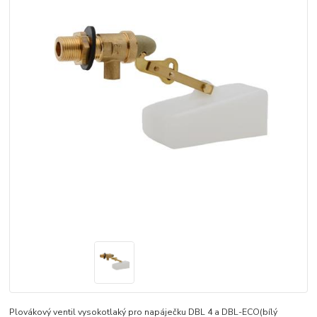
Plovákový ventil vysokotlaký pro napáječku DBL 4 a DBL-ECO(bílý