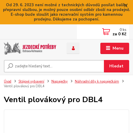
Od 29. 6. 2023 není možné z technických důvodů posílat balíky
přepravní službou, je možný pouze osobní odběr zboží na prodejně.
E-shop bude sloužit jako rezervační systém pro kamennou
prodejnu. Děkujeme za pochopení.
0
ks
za
0 Kč
Menu
Hledat
Úvod
Stájové vybavení
Napaječky
Náhradní díly k napaječkám
Ventil plovákový pro DBL4
Ventil plovákový pro DBL4