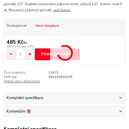
plovák) 1/2". Kvalitní univerzální pákový ventil, přívod 1/2". 8 l/min, max 5
at. Mosazný, plastový plovák.
celý popis
Dostupnost
Není skladem
485 Kč
/
ks
400,83 Kč
bez DPH
Přidat do košíku
Číslo produktu:
12572
EAN kód:
990100040375
Hlídat cenu / dostupnost
Kompletní specifikace
Komentáře
0
Kompletní specifikace