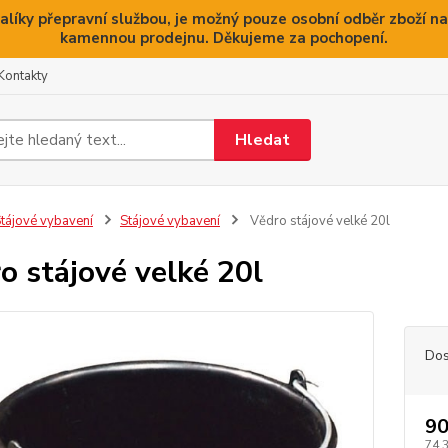
alíky přepravní službou, je možný pouze osobní odběr zboží na
kamennou prodejnu. Děkujeme za pochopení.
Kontakty
Hledat
tájové vybavení
Stájové vybavení
Vědro stájové velké 20l
o stájové velké 20l
Dos
90
74,