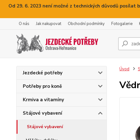
Od 29. 6. 2023 není možné z technických důvodů posílat b
O nás
Jak nakupovat
Obchodní podmínky
Fotogalerie
Úvod
S
Jezdecké potřeby
Vědr
Potřeby pro koně
Krmiva a vitamíny
Stájové vybavení
Stájové vybavení