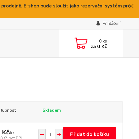
 prodejně. E-shop bude sloužit jako rezervační systém pro
Přihlášení
0
ks
za
0 Kč
tupnost
Skladem
 Kč
/
ks
Přidat do košíku
38 Kč
bez DPH