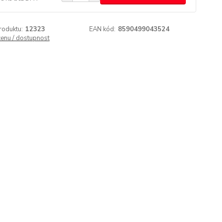
roduktu:
12323
EAN kód:
8590499043524
cenu / dostupnost