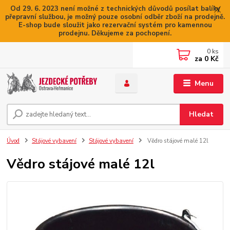
Od 29. 6. 2023 není možné z technických důvodů posílat balíky
přepravní službou, je možný pouze osobní odběr zboží na prodejně.
E-shop bude sloužit jako rezervační systém pro kamennou
prodejnu. Děkujeme za pochopení.
0
ks
za
0 Kč
Menu
Hledat
Úvod
Stájové vybavení
Stájové vybavení
Vědro stájové malé 12l
Vědro stájové malé 12l