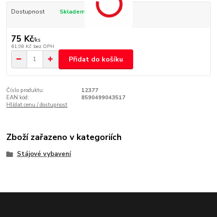
Dostupnost
Skladem
75 Kč
/
ks
61,98 Kč
bez DPH
Přidat do košíku
Číslo produktu:
12377
EAN kód:
8590499043517
Hlídat cenu / dostupnost
Zboží zařazeno v kategoriích
Stájové vybavení