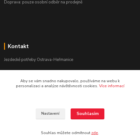
Doprava: pouze osobní odběr na prodejně
Kontakt
Jezdecké potřeby Ostrava-Heřmanice
596 236 147
Aby se vám snadno nakupovalo, používáme na webu k
Po-Pá 9:30 - 17:30
personalizaci a analýze návštěvnosti cookies.
Více informací
info@jpostrava.cz
Souhlasím
Nastavení
Souhlas můžete odmítnout
zde
.
Vytvořeno na
Eshop-rychle.cz