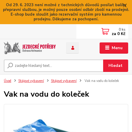
Od 29. 6. 2023 není možné z technických důvodů posílat balíky
přepravní službou, je možný pouze osobní odběr zboží na prodejně.
E-shop bude sloužit jako rezervační systém pro kamennou
prodejnu. Děkujeme za pochopení.
0
ks
za
0 Kč
Menu
Hledat
Úvod
Stájové vybavení
Stájové vybavení
Vak na vodu do koleček
Vak na vodu do koleček