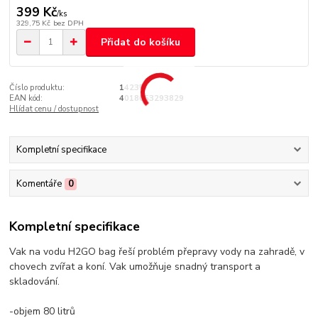
399 Kč
/
ks
329,75 Kč
bez DPH
Přidat do košíku
Číslo produktu:
14235
EAN kód:
4018653293829
Hlídat cenu / dostupnost
Kompletní specifikace
Komentáře
0
Kompletní specifikace
Vak na vodu H2GO bag řeší problém přepravy vody na zahradě, v
chovech zvířat a koní. Vak umožňuje snadný transport a
skladování.
-objem 80 litrů