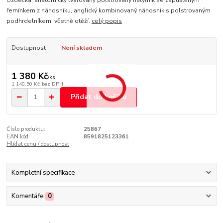
Uzdečka, anatomicky tvarovaný polstrovaný nátylník se zapuštěným
řemínkem z nánosníku, anglický kombinovaný nánosník s polstrovaným
podhrdelníkem, včetně otěží.
celý popis
Dostupnost
Není skladem
1 380 Kč
/
ks
1 140,50 Kč
bez DPH
Přidat do košíku
Číslo produktu:
25867
EAN kód:
8591825123361
Hlídat cenu / dostupnost
Kompletní specifikace
Komentáře
0