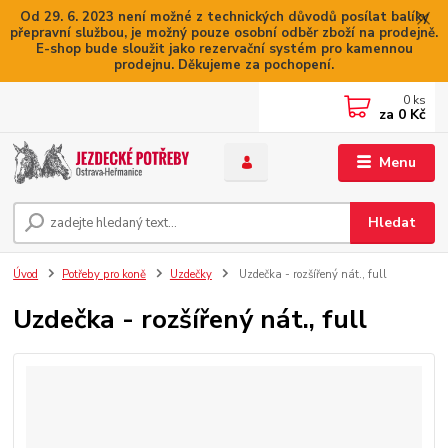
Od 29. 6. 2023 není možné z technických důvodů posílat balíky
přepravní službou, je možný pouze osobní odběr zboží na prodejně.
E-shop bude sloužit jako rezervační systém pro kamennou
prodejnu. Děkujeme za pochopení.
0
ks
za
0 Kč
Menu
Hledat
Úvod
Potřeby pro koně
Uzdečky
Uzdečka - rozšířený nát., full
Uzdečka - rozšířený nát., full