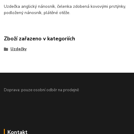
Uzdečka anglický nánosník, čelenka zdobená kovovými prstýnky,
podložený nánosník, plátěné otěže.
Zboží zařazeno v kategoriích
Uzdečky
Doprava: pouze osobní odběr na prodejně
Kontakt