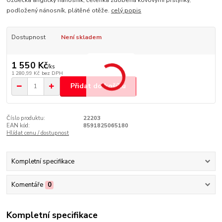
Uzdečka anglický nánosník, čelenka zdobená kovovými prstýnky,
podložený nánosník, plátěné otěže.
celý popis
Dostupnost
Není skladem
1 550 Kč
/
ks
1 280,99 Kč
bez DPH
Přidat do košíku
Číslo produktu:
22203
EAN kód:
8591825065180
Hlídat cenu / dostupnost
Kompletní specifikace
Komentáře
0
Kompletní specifikace