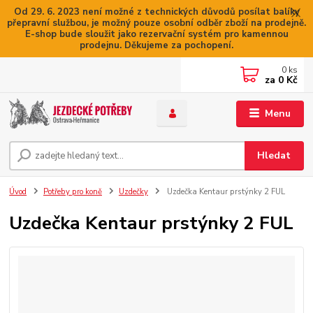
Od 29. 6. 2023 není možné z technických důvodů posílat balíky
přepravní službou, je možný pouze osobní odběr zboží na prodejně.
E-shop bude sloužit jako rezervační systém pro kamennou
prodejnu. Děkujeme za pochopení.
0
ks
za
0 Kč
Menu
Hledat
Úvod
Potřeby pro koně
Uzdečky
Uzdečka Kentaur prstýnky 2 FUL
Uzdečka Kentaur prstýnky 2 FUL