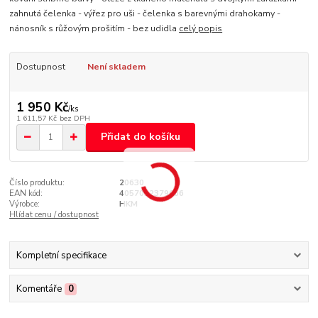
zahnutá čelenka - výřez pro uši - čelenka s barevnými drahokamy -
nánosník s růžovým prošitím - bez udidla
celý popis
Dostupnost
Není skladem
1 950 Kč
/
ks
1 611,57 Kč
bez DPH
Přidat do košíku
Číslo produktu:
20630
EAN kód:
4057052379666
Výrobce:
HKM
Hlídat cenu / dostupnost
Kompletní specifikace
Komentáře
0