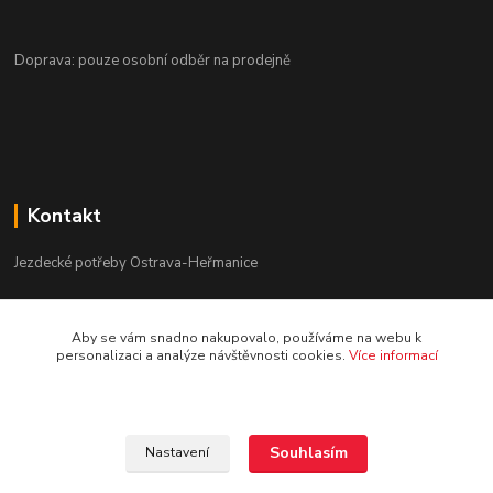
Doprava: pouze osobní odběr na prodejně
Kontakt
Jezdecké potřeby Ostrava-Heřmanice
596 236 147
Aby se vám snadno nakupovalo, používáme na webu k
Po-Pá 9:30 - 17:30
personalizaci a analýze návštěvnosti cookies.
Více informací
info@jpostrava.cz
Souhlasím
Nastavení