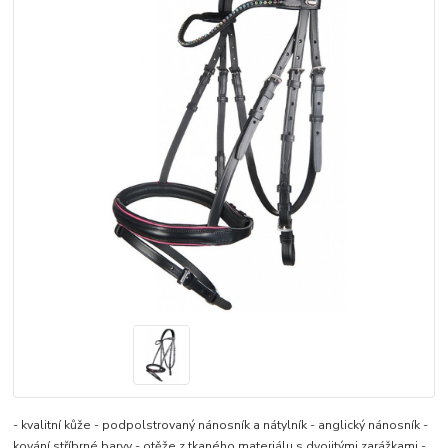
- kvalitní kůže - podpolstrovaný nánosník a nátylník - anglický nánosník -
kování stříbrné barvy - otěže z tkaného materiálu s dvojitými zarážkami -