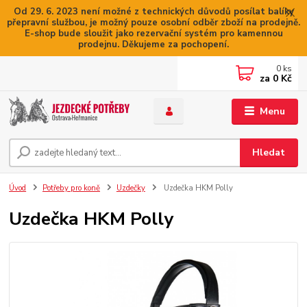
Od 29. 6. 2023 není možné z technických důvodů posílat balíky
přepravní službou, je možný pouze osobní odběr zboží na prodejně.
E-shop bude sloužit jako rezervační systém pro kamennou
prodejnu. Děkujeme za pochopení.
0
ks
za
0 Kč
Menu
Hledat
Úvod
Potřeby pro koně
Uzdečky
Uzdečka HKM Polly
Uzdečka HKM Polly