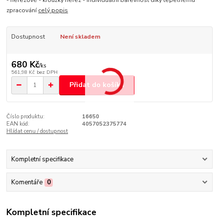
- nerezové - kroužky nerez - individuální barevnost díky tepelnému
zpracování
celý popis
Dostupnost
Není skladem
680 Kč
/
ks
561,98 Kč
bez DPH
Přidat do košíku
Číslo produktu:
16650
EAN kód:
4057052375774
Hlídat cenu / dostupnost
Kompletní specifikace
Komentáře
0
Kompletní specifikace