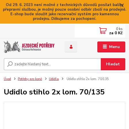
Od 29. 6. 2023 není možné z technických důvodů posílat balíky
přepravní službou, je možný pouze osobní odběr zboží na prodejně.
E-shop bude sloužit jako rezervační systém pro kamennou
prodejnu. Děkujeme za pochopení.
0
ks
za
0 Kč
Menu
Hledat
Úvod
Potřeby pro koně
Udidla
Udidlo stihlo 2x lom. 70/135
Udidlo stihlo 2x lom. 70/135