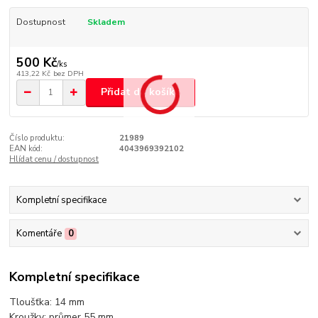
Dostupnost
Skladem
500 Kč
/
ks
413,22 Kč
bez DPH
Přidat do košíku
Číslo produktu:
21989
EAN kód:
4043969392102
Hlídat cenu / dostupnost
Kompletní specifikace
Komentáře
0
Kompletní specifikace
Tloušťka: 14 mm
Kroužky: průmer 55 mm