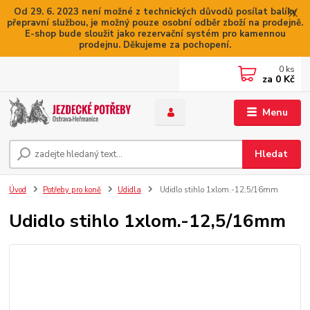
Od 29. 6. 2023 není možné z technických důvodů posílat balíky
přepravní službou, je možný pouze osobní odběr zboží na prodejně.
E-shop bude sloužit jako rezervační systém pro kamennou
prodejnu. Děkujeme za pochopení.
0
ks
za
0 Kč
Menu
Hledat
Úvod
Potřeby pro koně
Udidla
Udidlo stihlo 1xlom.-12,5/16mm
Udidlo stihlo 1xlom.-12,5/16mm