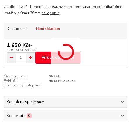
Udidlo oliva 2x lomené s mosazným středem, anatomické. šířka 16mm,
kroužky průměr 70mm
celý popis
Dostupnost
Není skladem
1 650 Kč
/
ks
1 363,64 Kč
bez DPH
Přidat do košíku
Číslo produktu:
25774
EAN kód:
4043969348239
Hlídat cenu / dostupnost
Kompletní specifikace
Komentáře
0