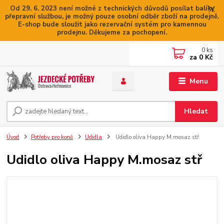
Od 29. 6. 2023 není možné z technických důvodů posílat balíky
přepravní službou, je možný pouze osobní odběr zboží na prodejně.
E-shop bude sloužit jako rezervační systém pro kamennou
prodejnu. Děkujeme za pochopení.
0
ks
za
0 Kč
Menu
Hledat
Úvod
Potřeby pro koně
Udidla
Udidlo oliva Happy M.mosaz stř
Udidlo oliva Happy M.mosaz stř