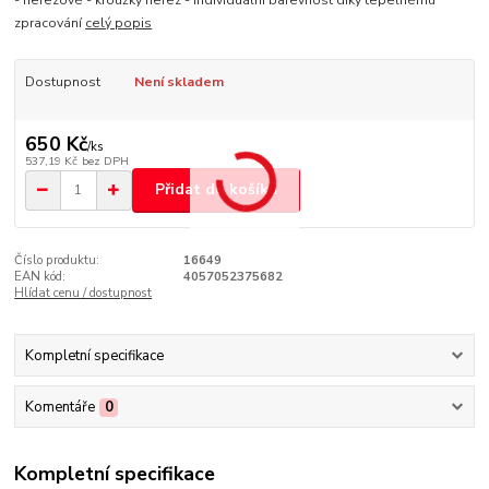
- nerezové - kroužky nerez - individuální barevnost díky tepelnému
zpracování
celý popis
Dostupnost
Není skladem
650 Kč
/
ks
537,19 Kč
bez DPH
Přidat do košíku
Číslo produktu:
16649
EAN kód:
4057052375682
Hlídat cenu / dostupnost
Kompletní specifikace
Komentáře
0
Kompletní specifikace