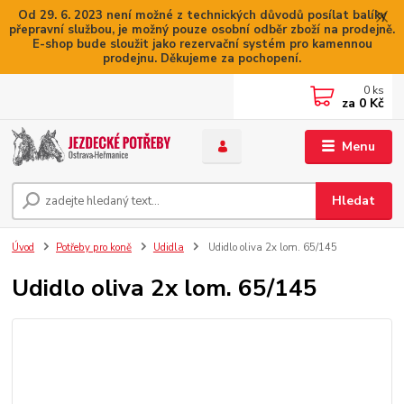
Od 29. 6. 2023 není možné z technických důvodů posílat balíky
přepravní službou, je možný pouze osobní odběr zboží na prodejně.
E-shop bude sloužit jako rezervační systém pro kamennou
prodejnu. Děkujeme za pochopení.
0
ks
za
0 Kč
Menu
Hledat
Úvod
Potřeby pro koně
Udidla
Udidlo oliva 2x lom. 65/145
Udidlo oliva 2x lom. 65/145