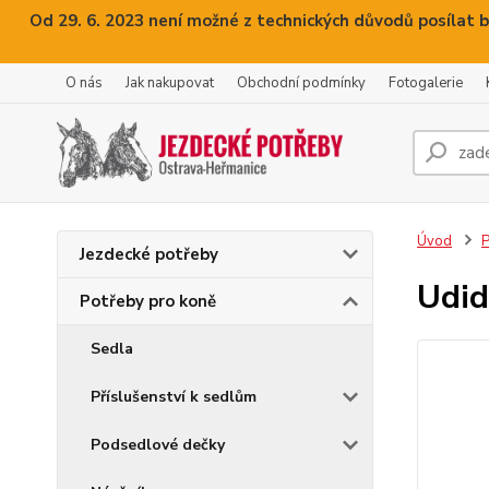
Od 29. 6. 2023 není možné z technických důvodů posílat b
O nás
Jak nakupovat
Obchodní podmínky
Fotogalerie
Úvod
P
Jezdecké potřeby
Udid
Potřeby pro koně
Sedla
Příslušenství k sedlům
Podsedlové dečky