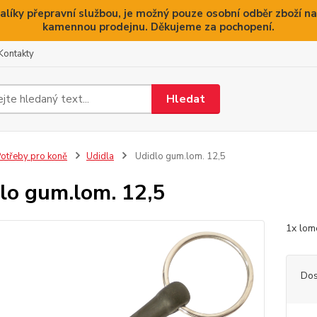
alíky přepravní službou, je možný pouze osobní odběr zboží na
kamennou prodejnu. Děkujeme za pochopení.
Kontakty
Hledat
otřeby pro koně
Udidla
Udidlo gum.lom. 12,5
lo gum.lom. 12,5
1x lom
Dos