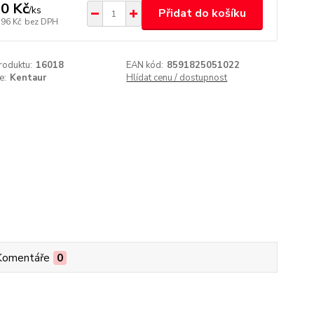
0 Kč
/
ks
Přidat do košíku
,96 Kč
bez DPH
roduktu:
16018
EAN kód:
8591825051022
e:
Kentaur
Hlídat cenu / dostupnost
Komentáře
0