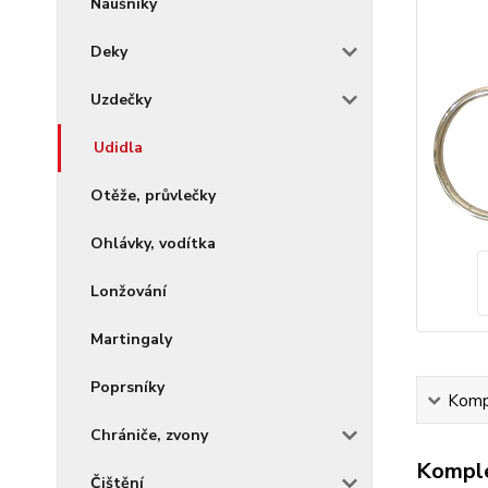
Náušníky
Deky
Uzdečky
Udidla
Otěže, průvlečky
Ohlávky, vodítka
Lonžování
Martingaly
Poprsníky
Kompl
Chrániče, zvony
Komple
Čištění