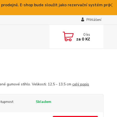
 prodejně. E-shop bude sloužit jako rezervační systém pro
Přihlášení
0
ks
za
0 Kč
ené gumové stíhlo. Velikosti: 12,5 - 13,5 cm
celý popis
tupnost
Skladem