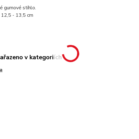
é gumové stíhlo.
: 12,5 - 13,5 cm
zařazeno v kategoriích
a