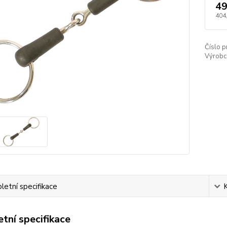
49
404
Číslo p
Výrobc
etní specifikace
tní specifikace