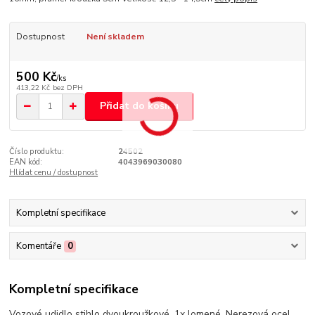
Dostupnost
Není skladem
500 Kč
/
ks
413,22 Kč
bez DPH
Přidat do košíku
Číslo produktu:
24502
EAN kód:
4043969030080
Hlídat cenu / dostupnost
Kompletní specifikace
Komentáře
0
Kompletní specifikace
Vozové udidlo stihlo dvoukroužkové, 1x lomené. Nerezová ocel.