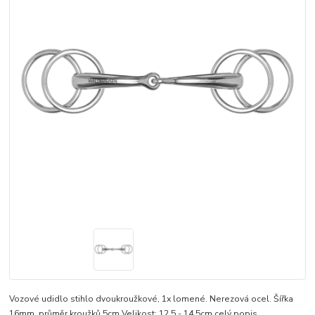
Vozové udidlo stihlo dvoukroužkové, 1x lomené. Nerezová ocel. Šířka
16mm, průměr kroužků 5cm Velikost: 12,5 - 14,5cm
celý popis