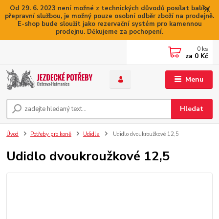
Od 29. 6. 2023 není možné z technických důvodů posílat balíky
přepravní službou, je možný pouze osobní odběr zboží na prodejně.
E-shop bude sloužit jako rezervační systém pro kamennou
prodejnu. Děkujeme za pochopení.
0
ks
za
0 Kč
Menu
Hledat
Úvod
Potřeby pro koně
Udidla
Udidlo dvoukroužkové 12,5
Udidlo dvoukroužkové 12,5