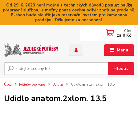
Od 29. 6. 2023 není možné z technických důvodů posílat balíky
přepravní službou, je možný pouze osobní odběr zboží na prodejně.
E-shop bude sloužit jako rezervační systém pro kamennou
prodejnu. Děkujeme za pochopení.
0
ks
za
0 Kč
Menu
Hledat
Úvod
Potřeby pro koně
Udidla
Udidlo anatom.2xlom. 13,5
Udidlo anatom.2xlom. 13,5