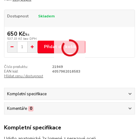
Dostupnost
Skladem
650 Kč
/
ks
537,19 Kč
bez DPH
Přidat do košíku
Číslo produktu:
21949
EAN kód:
4057962016583
Hlídat cenu / dostupnost
Kompletní specifikace
Komentáře
0
Kompletní specifikace
Udidlo anatomické 2x lomené z nerezové oceli.