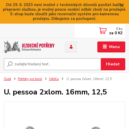
Od 29. 6. 2023 není možné z technických důvodů posílat balíky
přepravní službou, je možný pouze osobní odběr zboží na prodejně.
E-shop bude sloužit jako rezervační systém pro kamennou
prodejnu. Děkujeme za pochopení.
0
ks
za
0 Kč
Menu
Hledat
Úvod
Potřeby pro koně
Udidla
U. pessoa 2xlom. 16mm, 12,5
U. pessoa 2xlom. 16mm, 12,5