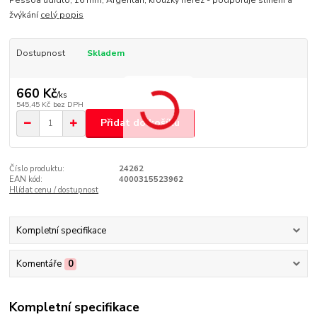
Pessoa udidlo, 16 mm, Argentan, kroužky nerez - podporuje slinění a
žvýkání
celý popis
Dostupnost
Skladem
660 Kč
/
ks
545,45 Kč
bez DPH
Přidat do košíku
Číslo produktu:
24262
EAN kód:
4000315523962
Hlídat cenu / dostupnost
Kompletní specifikace
Komentáře
0
Kompletní specifikace