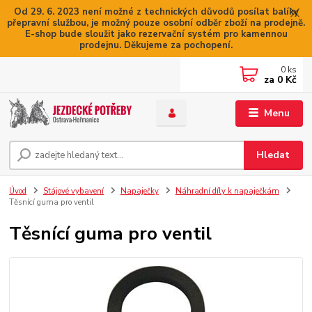
Od 29. 6. 2023 není možné z technických důvodů posílat balíky
přepravní službou, je možný pouze osobní odběr zboží na prodejně.
E-shop bude sloužit jako rezervační systém pro kamennou
prodejnu. Děkujeme za pochopení.
0
ks
za
0 Kč
Menu
Hledat
Úvod
Stájové vybavení
Napaječky
Náhradní díly k napaječkám
Těsnící guma pro ventil
Těsnící guma pro ventil