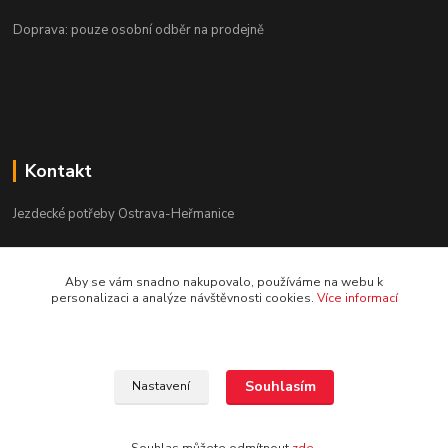
Doprava: pouze osobní odběr na prodejně
Kontakt
Jezdecké potřeby Ostrava-Heřmanice
596 236 147
Aby se vám snadno nakupovalo, používáme na webu k
Po-Pá 9:30 - 17:30
personalizaci a analýze návštěvnosti cookies.
Více informací
info@jpostrava.cz
Souhlasím
Nastavení