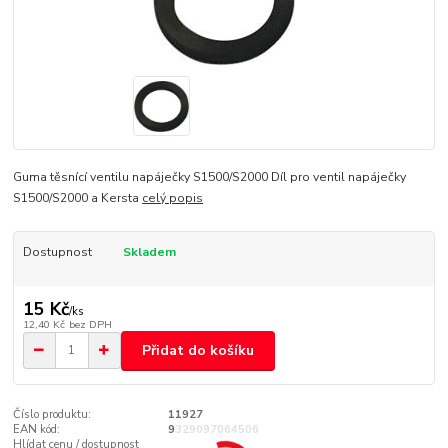
Guma těsnící ventilu napáječky S1500/S2000 Díl pro ventil napáječky
S1500/S2000 a Kersta
celý popis
Dostupnost
Skladem
15 Kč
/
ks
12,40 Kč
bez DPH
Přidat do košíku
Číslo produktu:
11927
EAN kód:
9329097064506
Hlídat cenu / dostupnost