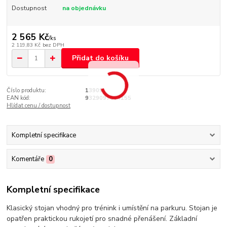
Dostupnost
na objednávku
2 565 Kč
/
ks
2 119,83 Kč
bez DPH
Přidat do košíku
Číslo produktu:
13909
EAN kód:
9329097064155
Hlídat cenu / dostupnost
Kompletní specifikace
Komentáře
0
Kompletní specifikace
Klasický stojan vhodný pro trénink i umístění na parkuru. Stojan je
opatřen praktickou rukojetí pro snadné přenášení. Základní