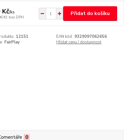
 Kč
/
ks
Přidat do košíku
06 Kč
bez DPH
roduktu:
12151
EAN kód:
9329097062656
e:
FairPlay
Hlídat cenu / dostupnost
Komentáře
0