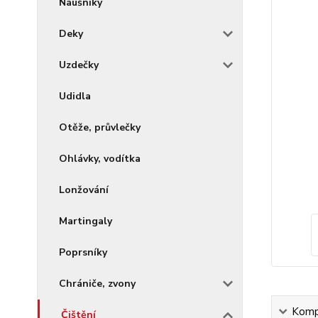
Náušníky
Deky
Uzdečky
Udidla
Otěže, průvlečky
Ohlávky, vodítka
Lonžování
Martingaly
Poprsníky
Chrániče, zvony
Kompl
Čištění