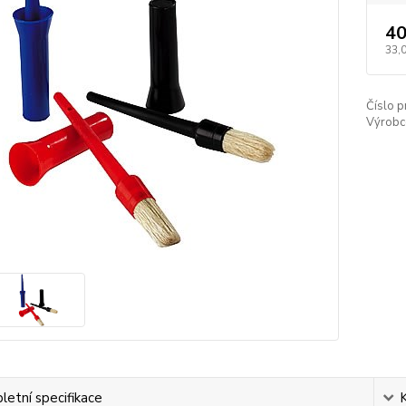
40
33,
Číslo p
Výrobc
etní specifikace