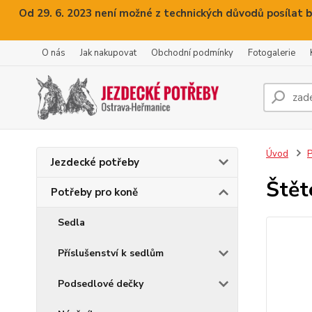
Od 29. 6. 2023 není možné z technických důvodů posílat b
O nás
Jak nakupovat
Obchodní podmínky
Fotogalerie
Úvod
P
Jezdecké potřeby
Štět
Potřeby pro koně
Sedla
Příslušenství k sedlům
Podsedlové dečky