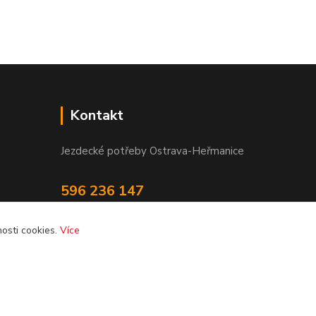
Kontakt
Jezdecké potřeby Ostrava-Heřmanice
596 236 147
Po-Pá 9:30 - 17:30
osti cookies.
Více
info@jpostrava.cz