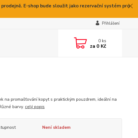
 prodejně. E-shop bude sloužit jako rezervační systém pro
Přihlášení
0
ks
za
0 Kč
ek na promašťování kopyt s praktickým pouzdrem, ideální na
 Různé barvy.
celý popis
tupnost
Není skladem