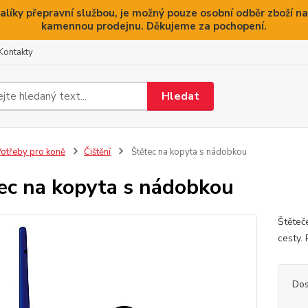
alíky přepravní službou, je možný pouze osobní odběr zboží na
kamennou prodejnu. Děkujeme za pochopení.
Kontakty
Hledat
otřeby pro koně
Čištění
Štětec na kopyta s nádobkou
ec na kopyta s nádobkou
Štěteč
cesty.
Dos