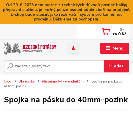
Od 29. 6. 2023 není možné z technických důvodů posílat balíky
přepravní službou, je možný pouze osobní odběr zboží na prodejně.
E-shop bude sloužit jako rezervační systém pro kamennou
prodejnu. Děkujeme za pochopení.
0
ks
za
0 Kč
Menu
Hledat
Úvod
Ohradníky
Příslušenství k ohradníkům
Spojka na pásku do
40mm-pozink
Spojka na pásku do 40mm-pozink