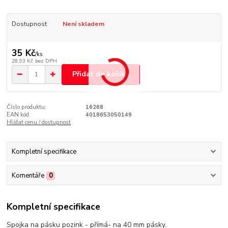
Dostupnost
Není skladem
35 Kč
/
ks
28,93 Kč
bez DPH
Přidat do košíku
Číslo produktu:
16268
EAN kód:
4018653050149
Hlídat cenu / dostupnost
Kompletní specifikace
Komentáře
0
Kompletní specifikace
Spojka na pásku pozink - přímá- na 40 mm pásky.