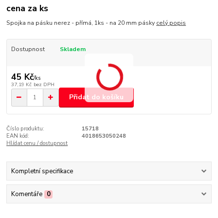
cena za ks
Spojka na pásku nerez - přímá, 1ks - na 20 mm pásky
celý popis
Dostupnost
Skladem
45 Kč
/
ks
37,19 Kč
bez DPH
Přidat do košíku
Číslo produktu:
15718
EAN kód:
4018653050248
Hlídat cenu / dostupnost
Kompletní specifikace
Komentáře
0