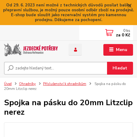
Od 29. 6. 2023 není možné z technických důvodů posílat balíky
přepravní službou, je možný pouze osobní odběr zboží na prodejně.
E-shop bude sloužit jako rezervační systém pro kamennou
prodejnu. Děkujeme za pochopení.
0
ks
za
0 Kč
Menu
Hledat
Úvod
Ohradníky
Příslušenství k ohradníkům
Spojka na pásku do
20mm Litzclip nerez
Spojka na pásku do 20mm Litzclip
nerez