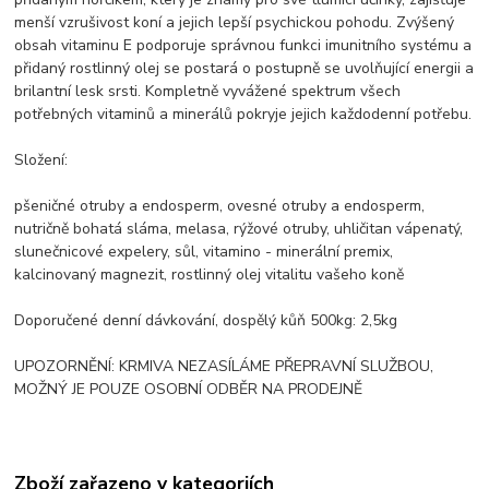
menší vzrušivost koní a jejich lepší psychickou pohodu. Zvýšený
obsah vitaminu E podporuje správnou funkci imunitního systému a
přidaný rostlinný olej se postará o postupně se uvolňující energii a
brilantní lesk srsti. Kompletně vyvážené spektrum všech
potřebných vitaminů a minerálů pokryje jejich každodenní potřebu.
Složení:
pšeničné otruby a endosperm, ovesné otruby a endosperm,
nutričně bohatá sláma, melasa, rýžové otruby, uhličitan vápenatý,
slunečnicové expelery, sůl, vitamino - minerální premix,
kalcinovaný magnezit, rostlinný olej vitalitu vašeho koně
Doporučené denní dávkování, dospělý kůň 500kg: 2,5kg
UPOZORNĚNÍ: KRMIVA NEZASÍLÁME PŘEPRAVNÍ SLUŽBOU,
MOŽNÝ JE POUZE OSOBNÍ ODBĚR NA PRODEJNĚ
Zboží zařazeno v kategoriích