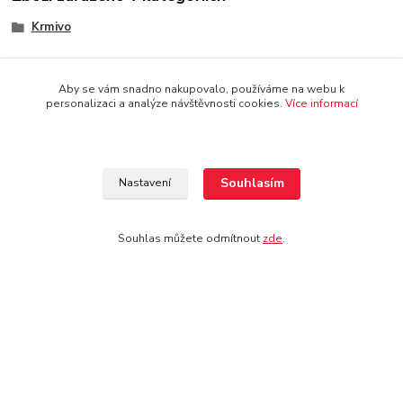
Krmivo
Aby se vám snadno nakupovalo, používáme na webu k
personalizaci a analýze návštěvnosti cookies.
Více informací
Doprava: pouze osobní odběr na prodejně
Souhlasím
Nastavení
Souhlas můžete odmítnout
zde
.
Kontakt
Jezdecké potřeby Ostrava-Heřmanice
596 236 147
Po-Pá 9:30 - 17:30