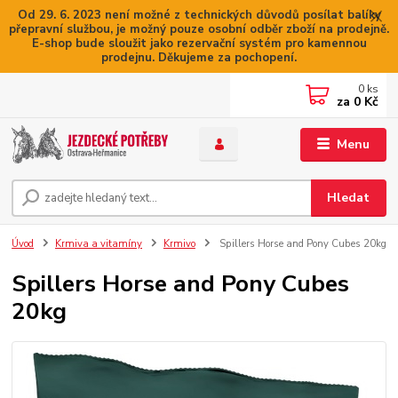
Od 29. 6. 2023 není možné z technických důvodů posílat balíky
přepravní službou, je možný pouze osobní odběr zboží na prodejně.
E-shop bude sloužit jako rezervační systém pro kamennou
prodejnu. Děkujeme za pochopení.
0
ks
za
0 Kč
Menu
Hledat
Úvod
Krmiva a vitamíny
Krmivo
Spillers Horse and Pony Cubes 20kg
Spillers Horse and Pony Cubes
20kg