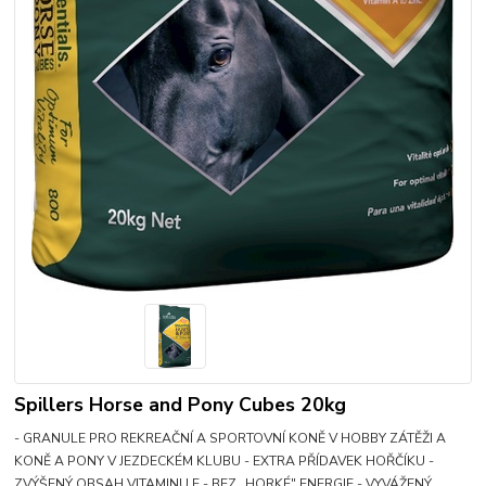
Spillers Horse and Pony Cubes 20kg
- GRANULE PRO REKREAČNÍ A SPORTOVNÍ KONĚ V HOBBY ZÁTĚŽI A
KONĚ A PONY V JEZDECKÉM KLUBU - EXTRA PŘÍDAVEK HOŘČÍKU -
ZVÝŠENÝ OBSAH VITAMINU E - BEZ „HORKÉ" ENERGIE - VYVÁŽENÝ