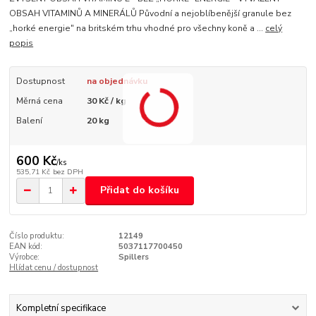
OBSAH VITAMINŮ A MINERÁLŮ Původní a nejoblíbenější granule bez
„horké energie" na britském trhu vhodné pro všechny koně a ...
celý
popis
Dostupnost
na objednávku
Měrná cena
30 Kč / kg
Balení
20 kg
600 Kč
/
ks
535,71 Kč
bez DPH
Přidat do košíku
Číslo produktu:
12149
EAN kód:
5037117700450
Výrobce:
Spillers
Hlídat cenu / dostupnost
Kompletní specifikace