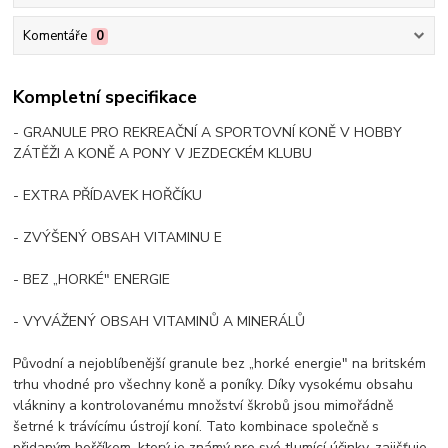
Komentáře
0
Kompletní specifikace
- GRANULE PRO REKREAČNÍ A SPORTOVNÍ KONĚ V HOBBY
ZÁTĚŽI A KONĚ A PONY V JEZDECKÉM KLUBU
- EXTRA PŘÍDAVEK HOŘČÍKU
- ZVÝŠENÝ OBSAH VITAMINU E
- BEZ „HORKÉ" ENERGIE
- VYVÁŽENÝ OBSAH VITAMINŮ A MINERÁLŮ
Původní a nejoblíbenější granule bez „horké energie" na britském
trhu vhodné pro všechny koně a poníky. Díky vysokému obsahu
vlákniny a kontrolovanému množství škrobů jsou mimořádně
šetrné k trávícímu ústrojí koní. Tato kombinace společně s
přidaným hořčíkem, který je známý pro své tlumící účinky, zajišťuje