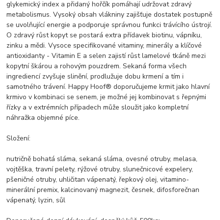
glykemický index a přidaný hořčík pomáhají udržovat zdravý
metabolismus. Vysoký obsah vlákniny zajišťuje dostatek postupně
se uvolňující energie a podporuje správnou funkci trávícího ústrojí.
O zdravý růst kopyt se postará extra přídavek biotinu, vápníku,
zinku a mědi. Vysoce specifikované vitaminy, minerály a klíčové
antioxidanty - Vitamin E a selen zajistí růst lamelové tkáně mezi
kopytní škárou a rohovým pouzdrem. Sekaná forma všech
ingrediencí zvyšuje slinění, prodlužuje dobu krmení a tím i
samotného trávení. Happy Hoof® doporučujeme krmit jako hlavní
krmivo v kombinaci se senem, je možné jej kombinovat s řepnými
řízky a v extrémních případech může sloužit jako kompletní
náhražka objemné píce.
Složení:
nutričně bohatá sláma, sekaná sláma, ovesné otruby, melasa,
vojtěška, travní pelety, rýžové otruby, slunečnicové expelery,
pšeničné otruby, uhličitan vápenatý, řepkový olej, vitamino-
minerální premix, kalcinovaný magnezit, česnek, difosforečnan
vápenatý, lyzin, sůl