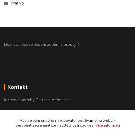
Krmivo
Doprava: pouze osobní odběr na prodejně
Kontakt
Jezdecké potřeby Ostrava-Heřmanice
596 236 147
Aby se vám snadno nakupovalo, používáme na webu k
Po-Pá 9:30 - 17:30
personalizaci a analýze návštěvnosti cookies.
Více informací
info@jpostrava.cz