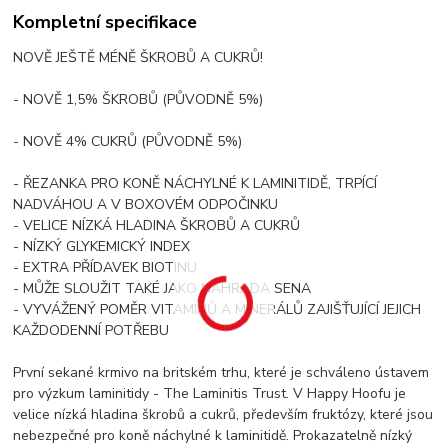
Kompletní specifikace
NOVĚ JEŠTĚ MÉNĚ ŠKROBŮ A CUKRŮ!
- NOVĚ 1,5% ŠKROBŮ (PŮVODNĚ 5%)
- NOVĚ 4% CUKRŮ (PŮVODNĚ 5%)
- ŘEZANKA PRO KONĚ NÁCHYLNÉ K LAMINITIDĚ, TRPÍCÍ
NADVÁHOU A V BOXOVÉM ODPOČINKU
- VELICE NÍZKÁ HLADINA ŠKROBŮ A CUKRŮ
- NÍZKÝ GLYKEMICKÝ INDEX
- EXTRA PŘÍDAVEK BIOTINU
- MŮŽE SLOUŽIT TAKÉ JAKO NÁHRADA SENA
- VYVÁŽENÝ POMĚR VITAMINŮ A MINERÁLŮ ZAJIŠŤUJÍCÍ JEJICH
KAŽDODENNÍ POTŘEBU
První sekané krmivo na britském trhu, které je schváleno ústavem
pro výzkum laminitidy - The Laminitis Trust. V Happy Hoofu je
velice nízká hladina škrobů a cukrů, především fruktózy, které jsou
nebezpečné pro koně náchylné k laminitidě. Prokazatelně nízký