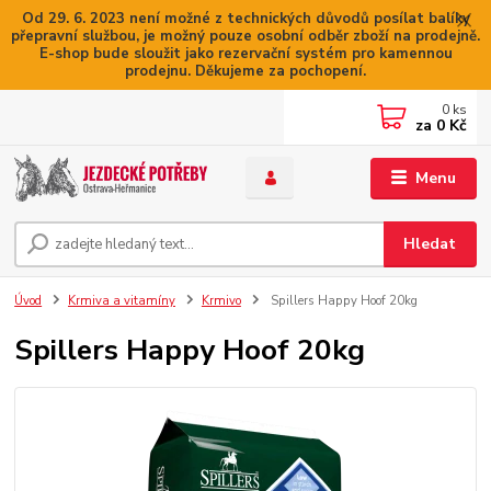
Od 29. 6. 2023 není možné z technických důvodů posílat balíky
přepravní službou, je možný pouze osobní odběr zboží na prodejně.
E-shop bude sloužit jako rezervační systém pro kamennou
prodejnu. Děkujeme za pochopení.
0
ks
za
0 Kč
Menu
Hledat
Úvod
Krmiva a vitamíny
Krmivo
Spillers Happy Hoof 20kg
Spillers Happy Hoof 20kg