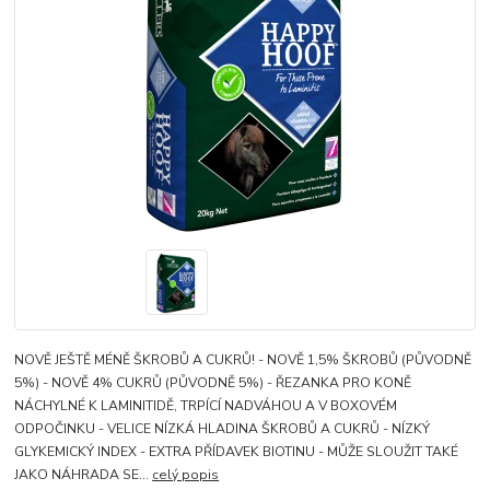
NOVĚ JEŠTĚ MÉNĚ ŠKROBŮ A CUKRŮ! - NOVĚ 1,5% ŠKROBŮ (PŮVODNĚ
5%) - NOVĚ 4% CUKRŮ (PŮVODNĚ 5%) - ŘEZANKA PRO KONĚ
NÁCHYLNÉ K LAMINITIDĚ, TRPÍCÍ NADVÁHOU A V BOXOVÉM
ODPOČINKU - VELICE NÍZKÁ HLADINA ŠKROBŮ A CUKRŮ - NÍZKÝ
GLYKEMICKÝ INDEX - EXTRA PŘÍDAVEK BIOTINU - MŮŽE SLOUŽIT TAKÉ
JAKO NÁHRADA SE...
celý popis