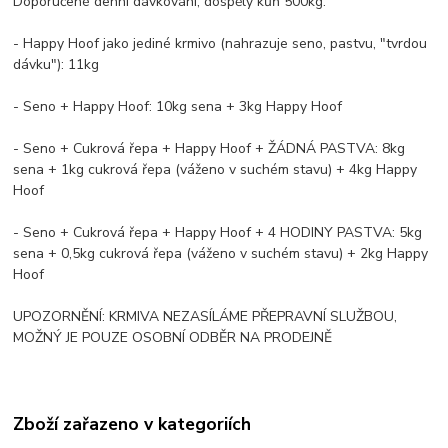
Doporučené denní dávkování, dospělý kůň 500kg:
- Happy Hoof jako jediné krmivo (nahrazuje seno, pastvu, "tvrdou
dávku"): 11kg
- Seno + Happy Hoof: 10kg sena + 3kg Happy Hoof
- Seno + Cukrová řepa + Happy Hoof + ŽÁDNÁ PASTVA: 8kg
sena + 1kg cukrová řepa (váženo v suchém stavu) + 4kg Happy
Hoof
- Seno + Cukrová řepa + Happy Hoof + 4 HODINY PASTVA: 5kg
sena + 0,5kg cukrová řepa (váženo v suchém stavu) + 2kg Happy
Hoof
UPOZORNĚNÍ: KRMIVA NEZASÍLÁME PŘEPRAVNÍ SLUŽBOU,
MOŽNÝ JE POUZE OSOBNÍ ODBĚR NA PRODEJNĚ
Zboží zařazeno v kategoriích