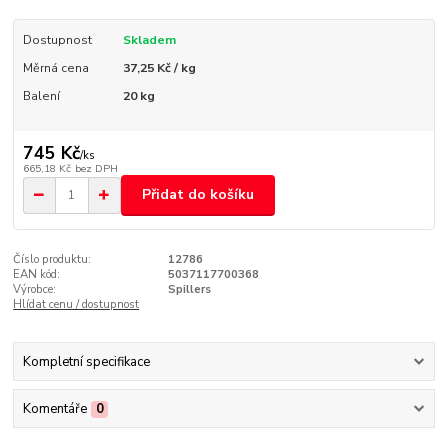
Dostupnost
Skladem
Měrná cena
37,25 Kč / kg
Balení
20 kg
745 Kč
/
ks
665,18 Kč
bez DPH
Přidat do košíku
Číslo produktu:
12786
EAN kód:
5037117700368
Výrobce:
Spillers
Hlídat cenu / dostupnost
Kompletní specifikace
Komentáře
0